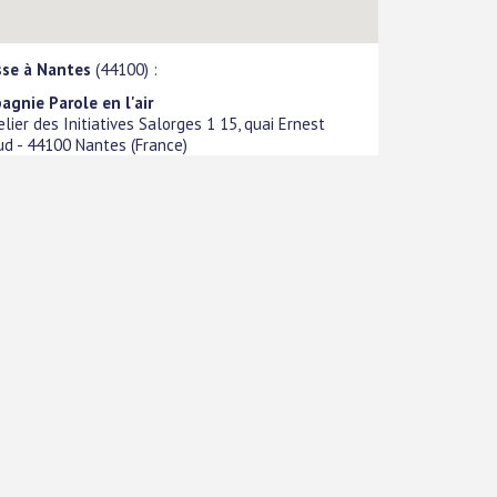
sse à Nantes
(44100) :
gnie Parole en l'air
telier des Initiatives Salorges 1 15, quai Ernest
ud
-
44100
Nantes
(
France
)