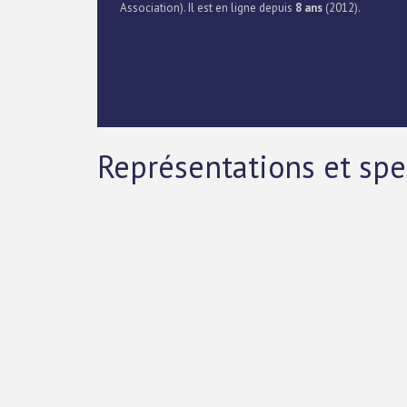
Association). Il est en ligne depuis
8 ans
(2012).
Représentations et spe