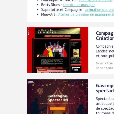
Betty Blues :
theatre et musique
Saperlotte et Compagnie :
animation par u
Moov'Art :
Atelier de création de marionnett
Compagn
Créatio
Compagnie 
Landes. no
et tout-pub
Nom officiel
ligne depuis
Gascogn
spectac
Spectacles
artistique 
de spectacl
tournées d