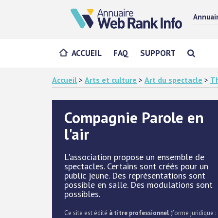
Annuai
ACCUEIL
FAQ
SUPPORT
Accueil
>
Arts et culture
>
Art du spectacle
>
T
Compagnie Parole en
l'air
L'association propose un ensemble de
spectacles. Certains sont créés pour un
public jeune. Des représentations sont
possible en salle. Des modulations sont
possibles.
Ce site est édité
à titre professionnel
(forme juridique :