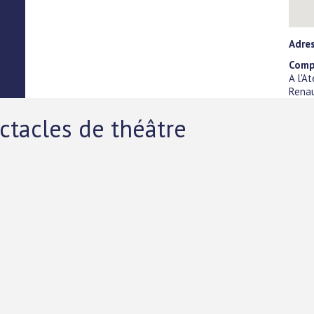
Adre
Compa
A l'A
Rena
ctacles de théâtre