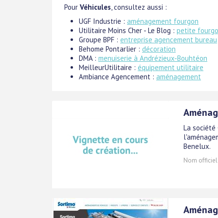
Pour
Véhicules
, consultez aussi :
UGF Industrie :
aménagement fourgon
Utilitaire Moins Cher - Le Blog :
petite fourg
Groupe BPF :
entreprise agencement bureau
Behome Pontarlier :
décoration
DMA :
menuiserie à Andrézieux-Bouhtéon
MeilleurUtilitaire :
équipement utilitaire
Ambiance Agencement :
aménagement
Aménage
La société
l'aménagem
Benelux.
Nom officiel
Aménage