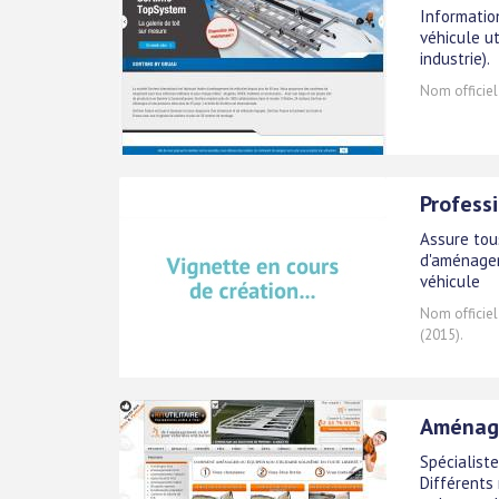
Informatio
véhicule ut
industrie).
Nom officiel
Profess
Assure tous
d'aménage
véhicule
Nom officiel
(2015).
Aménage
Spécialiste
Différents