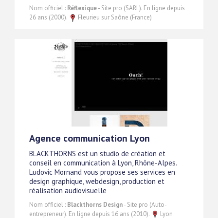
Nom officiel :
Réflexique
- Site pro (SARL). En ligne depuis
26 ans (2000).
Fleurieu sur Saône (France)
Agence communication Lyon
BLACKTHORNS est un studio de création et
conseil en communication à Lyon, Rhône-Alpes.
Ludovic Mornand vous propose ses services en
design graphique, webdesign, production et
réalisation audiovisuelle
Nom officiel :
Blackthorns Design
- Site pro (Auto-
entrepreneur). En ligne depuis 16 ans (2010).
Lyon