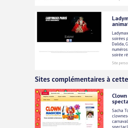
Ladyma
animat
Ladymaxx
soirées 
Dalida, C
numéros 
soirée ré
Site perso
Sites complémentaires à cette
Clown 
specta
Sacha To
clownesq
carnaval
spectacl