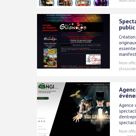
Nom offici
Specta
public
Création
originau
essentie
manifest
Nom offici
(Associati
Agence
événe
Agence d
spectacl
d'entrep
spectacl
Nom offici