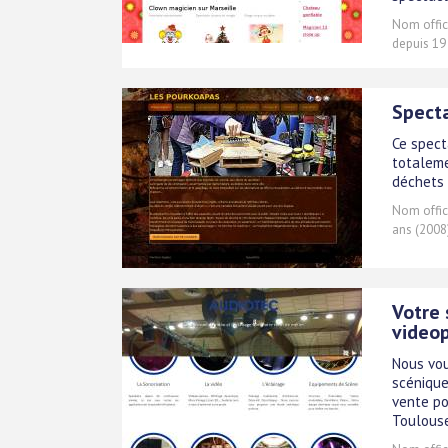
Nom offici
depuis 19
Specta
Ce spect
totaleme
déchets 
Nom offici
ans (2008
Votre 
videop
Nous vou
scénique
vente po
Toulouse