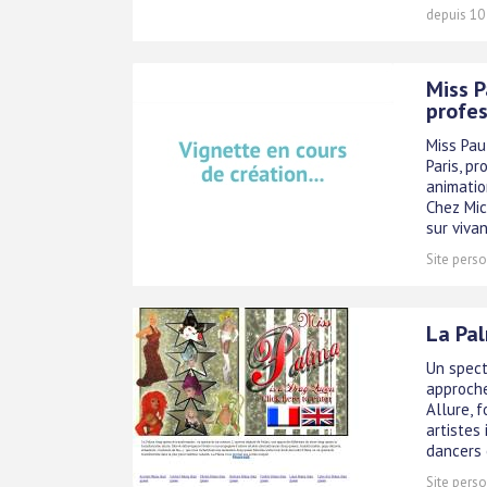
depuis 10
Miss P
profes
Miss Pau
Paris, p
animatio
Chez Mic
sur viva
Site perso
La Pa
Un spect
approche
Allure, 
artistes
dancers e
Site perso