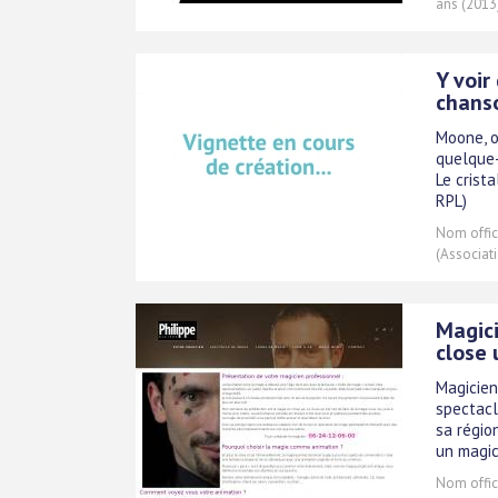
ans (2013
Y voir
chans
Moone, o
quelque-
Le crist
RPL)
Nom offici
(Associati
Magici
close 
Magicien
spectacl
sa régio
un magic
Nom offici