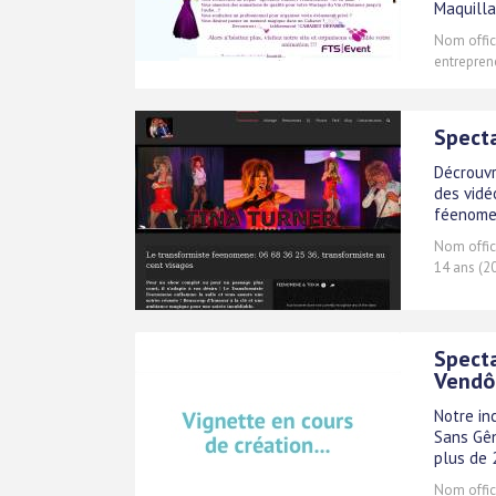
Maquill
Nom offici
entreprene
Spect
Décrouvr
des vidé
féenomen
Nom offici
14 ans (2
Specta
Vend
Notre in
Sans Gên
plus de 
Nom offici