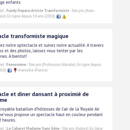
age enfants
el :
Fundy Deparis Artiste Transformiste
- Site pro (Auto-
ur). En ligne depuis 14 ans (2010).
acle transformiste magique
ez notre sptectacle et suivez notre actualité. A travers
os et des photos, laissez vous tenter par les
es. A bientot!
el :
Féenomène
- Site pro (Profession libérale). En ligne depuis
010).
marseille (France)
cle et diner dansant à proximié de
ôme
croyable bataillon d'hôtesses de l'air de la 'Royale Air
e'vous propose un spectacle haut en couleur pendant
2 heures.
el :
Le Cabaret Madame Sans Gêne
- Site pro (Autres). En ligne