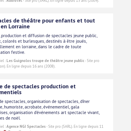
el :
Audiotec
- Site pro (SARL). En ligne depuis 15 ans (2009).
cles de théâtre pour enfants et tout
 en Lorraine
, production et diffusion de spectacles jeune public,
x, colorés et burlesques, destinés à être joués,
llement en lorraine, dans le cadre de toute
ation festive.
el :
Les Guignolos troupe de théâtre jeune public
- Site pro
on). En ligne depuis 16 ans (2008).
 de spectacles production et
mentiels
e spectacles, organisation de spectacles, dîner
e, humoriste, acrobate, événementiel, gala
rises, organisation d'événements art spectacle vivant,
es de noël.
el :
Agence NGI Spectacles
- Site pro (SARL). En ligne depuis 11