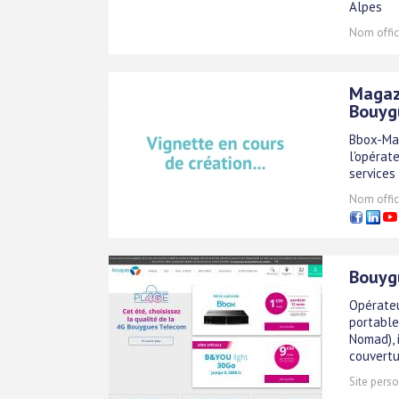
Alpes
Nom offici
Magazi
Bouyg
Bbox-Mag
l'opérat
services 
Nom offici
Bouyg
Opérateu
portable
Nomad), 
couvertu
Site perso