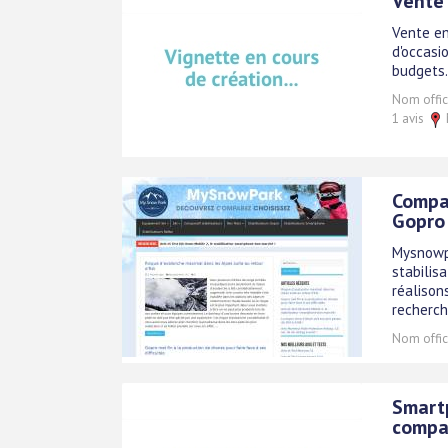
Vente 
Vente en
d'occasi
budgets.
Nom offici
1 avis
Compar
Gopro
Mysnowpa
stabilis
réalison
recherch
Nom offici
Smartp
compa