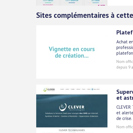
Sites complémentaires à cette
Plate
Achat en
professi
platefor
Nom offici
depuis 9 
Superv
et ast
CLEVER T
et alert
de crise
Nom offici