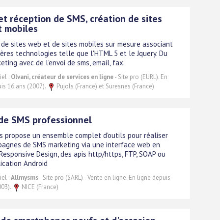
et réception de SMS, création de sites
t mobiles
 de sites web et de sites mobiles sur mesure associant
ières technologies telle que l'HTML 5 et le Jquery. Du
ting avec de l'envoi de sms, email, fax.
el :
Olvani, créateur de services en ligne
- Site pro (EURL). En
uis 16 ans (2007).
Pujols (France) et Suresnes (France)
 de SMS professionnel
 propose un ensemble complet d'outils pour réaliser
agnes de SMS marketing via une interface web en
Responsive Design, des apis http/https, FTP, SOAP ou
ication Android
el :
Allmysms
- Site pro (SARL) - Vente en ligne. En ligne depuis
003).
NICE (France)