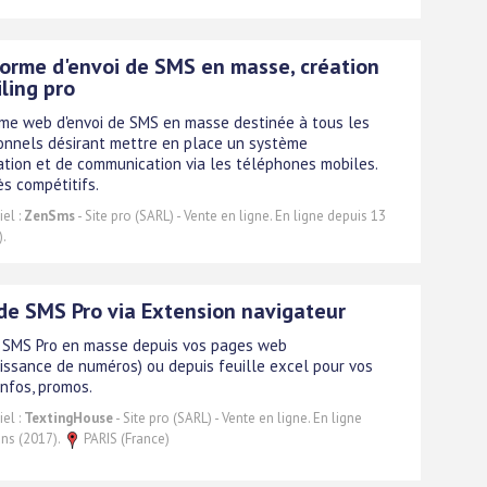
orme d'envoi de SMS en masse, création
ling pro
me web d'envoi de SMS en masse destinée à tous les
onnels désirant mettre en place un système
ation et de communication via les téléphones mobiles.
ès compétitifs.
el :
ZenSms
- Site pro (SARL) - Vente en ligne. En ligne depuis 13
).
de SMS Pro via Extension navigateur
 SMS Pro en masse depuis vos pages web
issance de numéros) ou depuis feuille excel pour vos
infos, promos.
el :
TextingHouse
- Site pro (SARL) - Vente en ligne. En ligne
ans (2017).
PARIS (France)