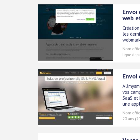
Envoi 
web e
Création
les dern
webmarke
Nom offici
ligne dep
Envoi
Allmysms
vos camp
SaaS et 
une appl
Nom offici
20 ans (2