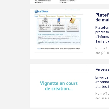
Platef
de mai
Platefor
professi
d'inform
Tarifs tr
Nom offici
ans (2010
Envoi 
Envoi de
(reconna
alertes, 
Nom offici
depuis 6 