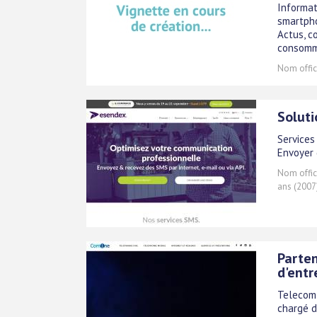
Informat
smartpho
Actus, co
consomm
Nom offici
Soluti
Services
Envoyer 
Nom offici
ans (2007
Parten
d'entr
Telecom 
chargé d