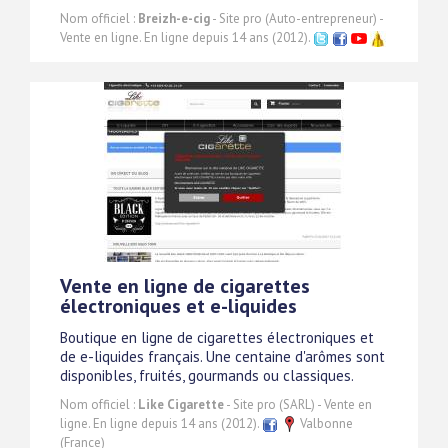
Nom officiel :
Breizh-e-cig
- Site pro (Auto-entrepreneur) -
Vente en ligne. En ligne depuis 14 ans (2012).
Vente en ligne de cigarettes
électroniques et e-liquides
Boutique en ligne de cigarettes électroniques et
de e-liquides français. Une centaine d'arômes sont
disponibles, fruités, gourmands ou classiques.
Nom officiel :
Like Cigarette
- Site pro (SARL) - Vente en
ligne. En ligne depuis 14 ans (2012).
Valbonne
(France)