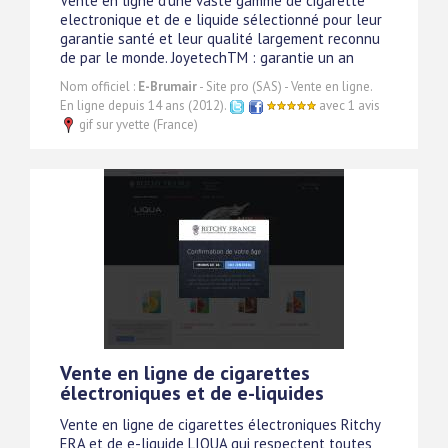
Vente en ligne d'une vaste gamme de cigarette
electronique et de e liquide sélectionné pour leur
garantie santé et leur qualité largement reconnu
de par le monde. JoyetechTM : garantie un an
Nom officiel :
E-Brumair
- Site pro (SAS) - Vente en ligne.
En ligne depuis 14 ans (2012).
avec 1 avis
gif sur yvette (France)
Vente en ligne de cigarettes
électroniques et de e-liquides
Vente en ligne de cigarettes électroniques Ritchy
ERA et de e-liquide LIQUA qui respectent toutes