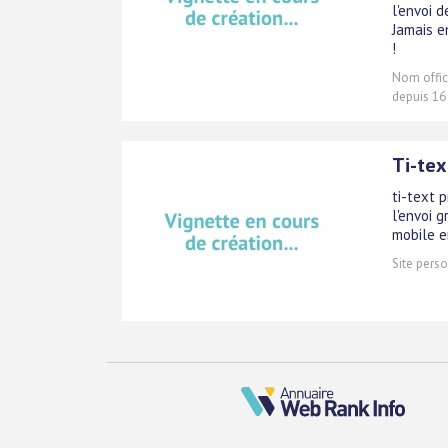
l'envoi d
Jamais e
!
Nom offici
depuis 16
Ti-tex
ti-text 
l'envoi 
mobile e
Site perso