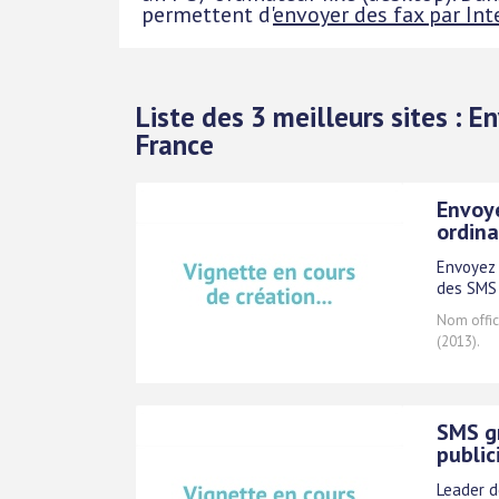
permettent d'
envoyer des fax par Int
Liste des 3 meilleurs sites : 
France
Envoy
ordina
Envoyez 
des SMS 
Nom offici
(2013).
SMS gr
public
Leader d