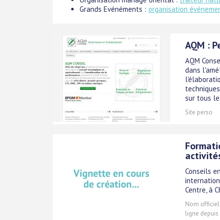
Grands Evénéments :
organisation événeme
AQM : P
AQM Conseil
dans l'amé
l'élaborati
techniques
sur tous le
Site perso
Formati
activité
Conseils e
internation
Centre, à C
Nom officiel
ligne depuis