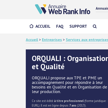
Annuai
ACCUEIL
FAQ
SUPPORT
Accueil
>
Entreprises
>
Services aux entreprise
ORQUALI : Organisatio
et Qualité
ORQUALI propose aux TPE et PME un
accompagnement pour répondre à leur
besoins en Qualité et en Organisation de
leur production.
Ce site est édité
à titre professionnel
(forme juridique :
EURL). Il est en ligne depuis
7 ans
(2013).