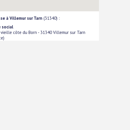
se à Villemur sur Tarn
(31340) :
 social
 vieille côte du Born
-
31340
Villemur sur Tarn
ce
)