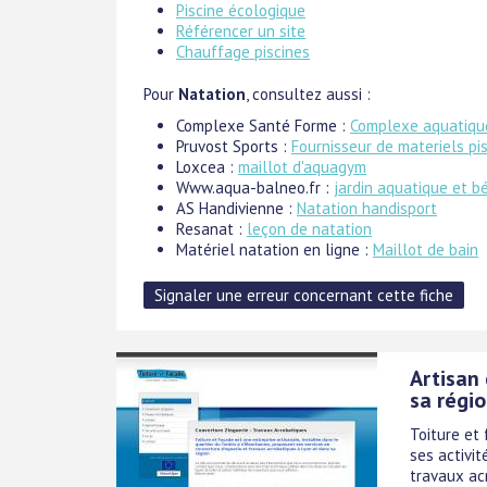
Piscine écologique
Référencer un site
Chauffage piscines
Pour
Natation
, consultez aussi :
Complexe Santé Forme :
Complexe aquatiqu
Pruvost Sports :
Fournisseur de materiels pi
Loxcea :
maillot d'aquagym
Www.aqua-balneo.fr :
jardin aquatique et b
AS Handivienne :
Natation handisport
Resanat :
leçon de natation
Matériel natation en ligne :
Maillot de bain
Artisan
sa régi
Toiture et
ses activit
travaux acr