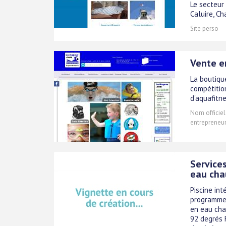
Le secteur 
Caluire, Cha
Site perso
Vente e
La boutiqu
compétitio
d'aquafitne
Nom officiel
entrepreneur)
Services
eau ch
Piscine int
programmes
en eau cha
92 degrés 