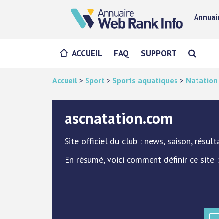
Annuai
ACCUEIL
FAQ
SUPPORT
Accueil
>
Sport
>
Sports aquatiques
>
Natation
ascnatation.com
Site officiel du club : news, saison, résulta
En résumé, voici comment définir ce site :