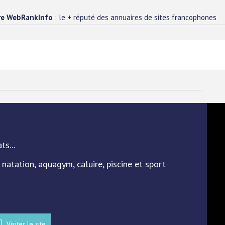
re WebRankInfo
: le + réputé des annuaires de sites francophones
ts...
 natation, aquagym, caluire, piscine et sport
Visiter le site