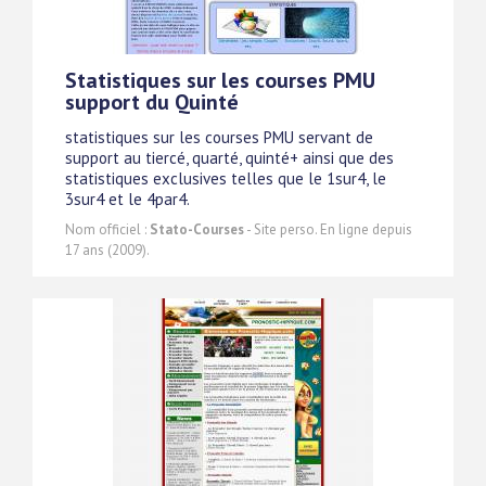
Statistiques sur les courses PMU
support du Quinté
statistiques sur les courses PMU servant de
support au tiercé, quarté, quinté+ ainsi que des
statistiques exclusives telles que le 1sur4, le
3sur4 et le 4par4.
Nom officiel :
Stato-Courses
- Site perso. En ligne depuis
17 ans (2009).