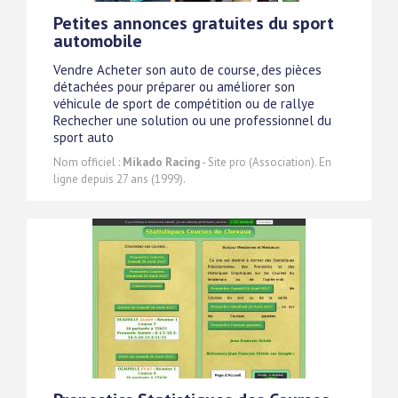
Petites annonces gratuites du sport
automobile
Vendre Acheter son auto de course, des pièces
détachées pour préparer ou améliorer son
véhicule de sport de compétition ou de rallye
Rechecher une solution ou une professionnel du
sport auto
Nom officiel :
Mikado Racing
- Site pro (Association). En
ligne depuis 27 ans (1999).