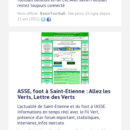
restez toujours connecté.
Nom officiel :
Benin Football
- Site perso. En ligne depuis
15 ans (2011).
ASSE, foot à Saint-Etienne : Allez les
Verts, Lettre des Verts
L'actualité de Saint-Etienne et du foot à l'ASSE.
Informations en temps réel avec le Fil Vert,
présence d'un forum important, statistiques,
interviews, infos mercato