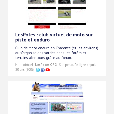
LesPotes : club virtuel de moto sur
piste et enduro
Club de moto enduro en Charente (et les environs)
où s'organise des sorties dans les forêts et
terrains alentours grâce au forum.
Nom officiel :
LesPotes.ORG
- Site perso. En ligne depuis
20 ans (2006).