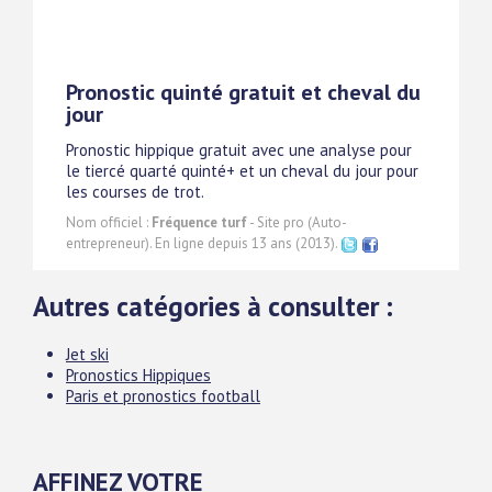
Pronostic quinté gratuit et cheval du
jour
Pronostic hippique gratuit avec une analyse pour
le tiercé quarté quinté+ et un cheval du jour pour
les courses de trot.
Nom officiel :
Fréquence turf
- Site pro (Auto-
entrepreneur). En ligne depuis 13 ans (2013).
Autres catégories à consulter :
Jet ski
Pronostics Hippiques
Paris et pronostics football
AFFINEZ VOTRE