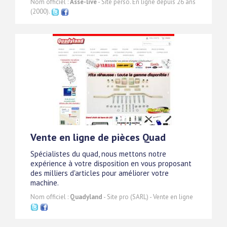
Nom officiel :
Asse-live
- Site perso. En ligne depuis 26 ans
(2000).
Vente en ligne de pièces Quad
Spécialistes du quad, nous mettons notre
expérience à votre disposition en vous proposant
des milliers d'articles pour améliorer votre
machine.
Nom officiel :
Quadyland
- Site pro (SARL) - Vente en ligne