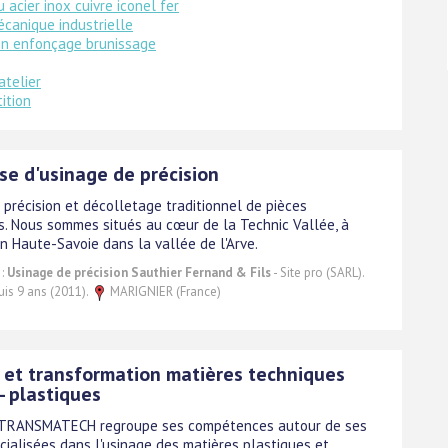
u acier inox cuivre iconel fer
canique industrielle
on enfonçage brunissage
atelier
ition
se d'usinage de précision
 précision et décolletage traditionnel de pièces
. Nous sommes situés au cœur de la Technic Vallée, à
n Haute-Savoie dans la vallée de l'Arve.
 :
Usinage de précision Sauthier Fernand & Fils
- Site pro (SARL).
uis 9 ans (2011).
MARIGNIER (France)
 et transformation matières techniques
- plastiques
 TRANSMATECH regroupe ses compétences autour de ses
écialisées dans l'usinage des matières plastiques et