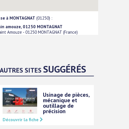
sse à MONTAGNAT
(01250) :
ain amouze, 01250 MONTAGNAT
aint Amouze
-
01250
MONTAGNAT
(
France
)
SUGGÉRÉS
AUTRES SITES
Usinage de pièces,
mécanique et
outillage de
précision
Découvrir la fiche