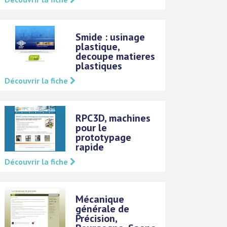
Smide : usinage
plastique,
decoupe matieres
plastiques
Découvrir la fiche
RPC3D, machines
pour le
prototypage
rapide
Découvrir la fiche
Mécanique
générale de
Précision,