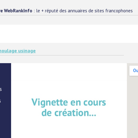
re WebRankInfo
: le + réputé des annuaires de sites francophones
oulage usinage
s
s