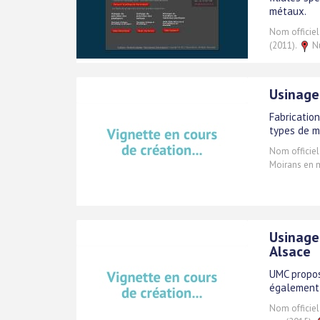
métaux.
Nom officiel
(2011).
Nu
Usinage
Fabrication
types de m
Nom officiel
Moirans en 
Usinage
Alsace
UMC propos
également 
Nom officiel