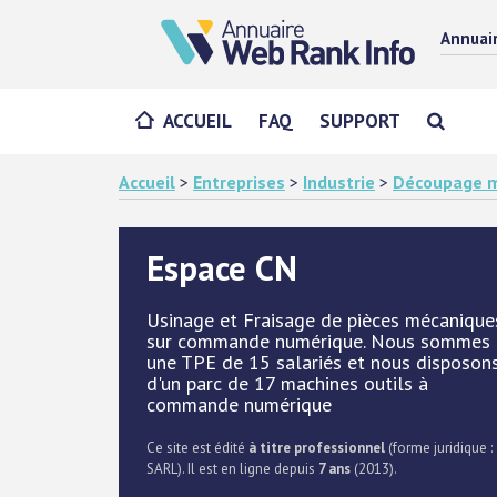
Annuai
ACCUEIL
FAQ
SUPPORT
Accueil
>
Entreprises
>
Industrie
>
Découpage m
Espace CN
Usinage et Fraisage de pièces mécanique
sur commande numérique. Nous sommes
une TPE de 15 salariés et nous disposon
d'un parc de 17 machines outils à
commande numérique
Ce site est édité
à titre professionnel
(forme juridique :
SARL). Il est en ligne depuis
7 ans
(2013).