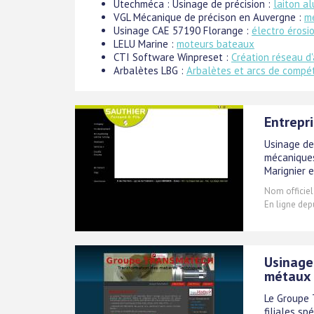
Utechméca : Usinage de précision :
laiton al
VGL Mécanique de précison en Auvergne :
mé
Usinage CAE 57190 Florange :
électro érosi
LELU Marine :
moteurs bateaux
CTI Software Winpreset :
Création réseau d'
Arbalètes LBG :
Arbalètes et arcs de compét
Entrepri
Usinage de
mécaniques
Marignier e
Nom officiel
En ligne dep
Usinage
métaux 
Le Groupe
filiales sp