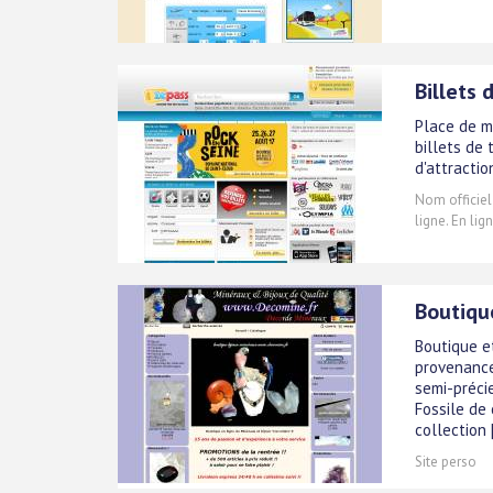
Billets 
Place de ma
billets de 
d'attraction
Nom officiel
ligne. En lig
Boutiqu
Boutique e
provenance
semi-précie
Fossile de 
collection [
Site perso