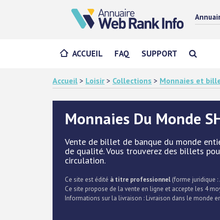
Annuai
ACCUEIL
FAQ
SUPPORT
Accueil
>
Loisir
>
Collections
>
Monnaies et bill
Monnaies Du Monde S
Vente de billet de banque du monde entier
de qualité. Vous trouverez des billets po
circulation.
Ce site est édité
à titre professionnel
(forme juridique :
Ce site propose de la vente en ligne et accepte les 4 m
Informations sur la livraison : Livraison dans le monde en