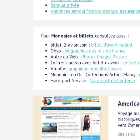
Banque privée
Annonces emploi finance, banque, assuranc
Pour
Monnaies et billets
, consultez aussi :
billet-2-avion.com :
billet d'avion madrid
Ohvp :
biographies des rois de France
Antre du Web :
Photos Images Picture
Coffret cadeau avec billet d'avion :
coffret 
Algofly :
graphique prix billet avion
Monnaies en Or - Collections Arthur Maury :
Faire-part Service :
faire-part de baptême
Americas
Voyage au 
historiques
vers l'Amé
Site perso