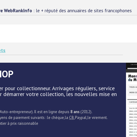
re WebRankInfo
: le + réputé des annuaires de sites francophones
ets
HOP
 pour collectionneur. Arrivages réguliers, service
ur démarrer votre collection, les nouvelles mise en
 Auto-entrepreneur). Il est en ligne depuis
8 ans
(2012).
oyens de paiement suivants : le chèque,la
CB
,Paypal,le virement.
tier à prix raisonnable