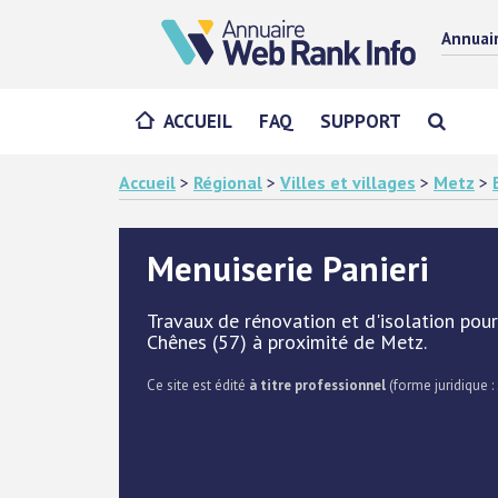
Annuai
ACCUEIL
FAQ
SUPPORT
Accueil
>
Régional
>
Villes et villages
>
Metz
>
Menuiserie Panieri
Travaux de rénovation et d'isolation pour
Chênes (57) à proximité de Metz.
Ce site est édité
à titre professionnel
(forme juridique :