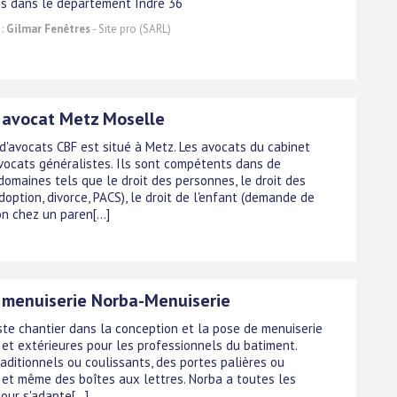
es dans le département Indre 36
 :
Gilmar Fenêtres
- Site pro (SARL)
 avocat Metz Moselle
 d'avocats CBF est situé à Metz. Les avocats du cabinet
vocats généralistes. Ils sont compétents dans de
omaines tels que le droit des personnes, le droit des
doption, divorce, PACS), le droit de l'enfant (demande de
on chez un paren[...]
 menuiserie Norba-Menuiserie
iste chantier dans la conception et la pose de menuiserie
 et extérieures pour les professionnels du batiment.
aditionnels ou coulissants, des portes palières ou
s et même des boîtes aux lettres. Norba a toutes les
our s'adapte[...]