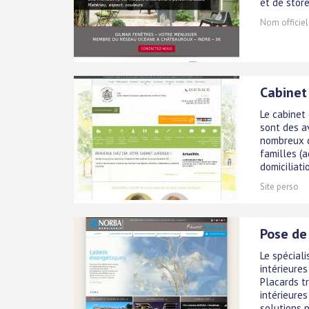
et de stor
Nom officiel
Cabinet
Le cabinet
sont des a
nombreux d
familles (a
domiciliati
Site perso
Pose de
Le spécial
intérieures
Placards tr
intérieure
solutions p