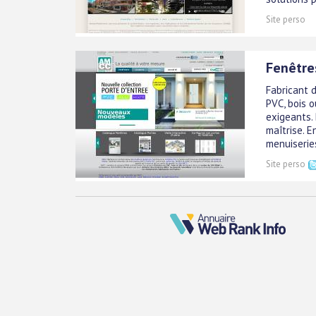
Site perso
Fenêtre
Fabricant d
PVC, bois o
exigeants.
maîtrise. 
menuiseries
Site perso