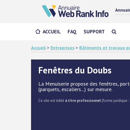
Annuai
ACCUEIL
FAQ
SUPPORT
Accueil
>
Entreprises
>
Bâtiments et travaux pu
Fenêtres du Doubs
La Menuiserie propose des fenêtres, port
(parquets, escaliers...) sur mesure.
Ce site est édité
à titre professionnel
(forme juridique :