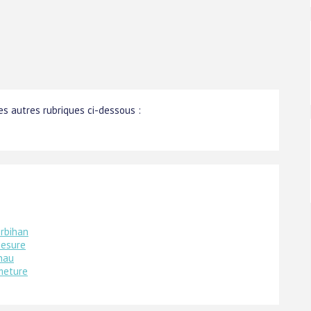
s autres rubriques ci-dessous :
orbihan
mesure
nau
meture