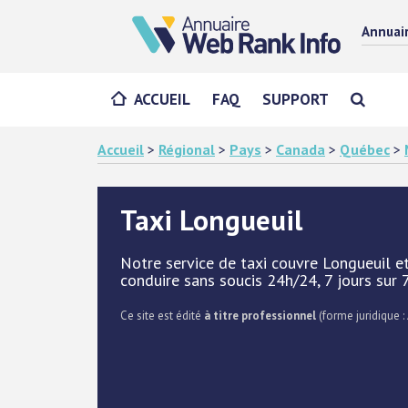
Annuai
ACCUEIL
FAQ
SUPPORT
Accueil
>
Régional
>
Pays
>
Canada
>
Québec
>
Taxi Longueuil
Notre service de taxi couvre Longueuil e
conduire sans soucis 24h/24, 7 jours sur 
Ce site est édité
à titre professionnel
(forme juridique : 