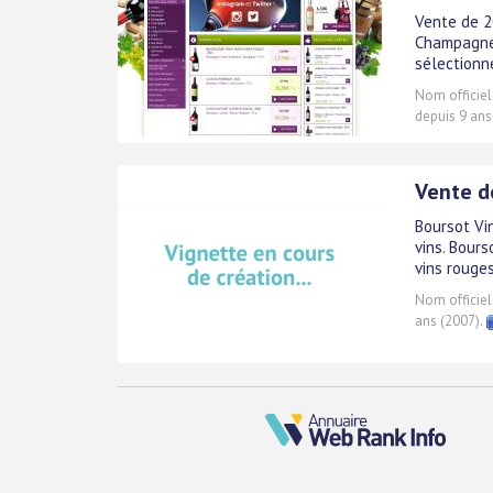
Vente de 20
Champagne 
sélectionn
Nom officiel
depuis 9 ans
Vente de
Boursot Vi
vins. Bours
vins rouges
Nom officiel
ans (2007).