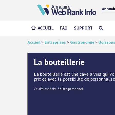
Annuai
ACCUEIL
FAQ
SUPPORT
Accueil
>
Entreprises
>
Gastronomie
>
Boisson
La bouteillerie
La bouteillerie est une cave à vins qui v
prix et avec la possibilité de personnalise
Ce site est édité
à titre personnel
.