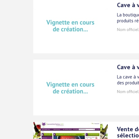
Cave à v
La boutique
produits r
Nom officiel
Cave à v
La cave à v
des produi
Nom officiel
Vente de
sélecti