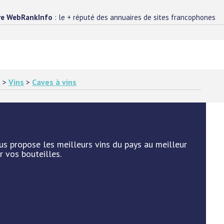
re WebRankInfo
: le + réputé des annuaires de sites francophones
s
>
Vins
>
Caves à vins
ous propose les meilleurs vins du pays au meilleur
r vos bouteilles.