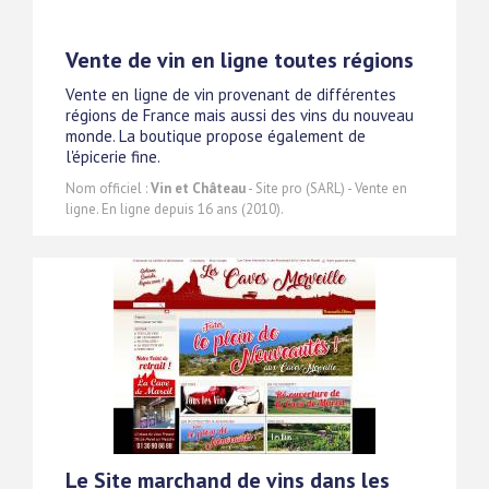
Vente de vin en ligne toutes régions
Vente en ligne de vin provenant de différentes
régions de France mais aussi des vins du nouveau
monde. La boutique propose également de
l'épicerie fine.
Nom officiel :
Vin et Château
- Site pro (SARL) - Vente en
ligne. En ligne depuis 16 ans (2010).
Le Site marchand de vins dans les