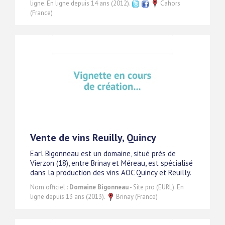
ligne. En ligne depuis 14 ans (2012).
Cahors
(France)
Vente de vins Reuilly, Quincy
Earl Bigonneau est un domaine, situé près de
Vierzon (18), entre Brinay et Méreau, est spécialisé
dans la production des vins AOC Quincy et Reuilly.
Nom officiel :
Domaine Bigonneau
- Site pro (EURL). En
ligne depuis 13 ans (2013).
Brinay (France)