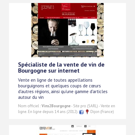
Spécialiste de la vente de vin de
Bourgogne sur internet
Vente en ligne de toutes appellations
bourguignons et quelques coups de cœurs
d'autres régions, ainsi qu'une gamme d'articles
autour du vin
Nom officiel :
Vins2Bourgogne
- Site pro (SARL) - Vente en
ligne. En ligne depuis 14 ans (2012).
Dijon (France)