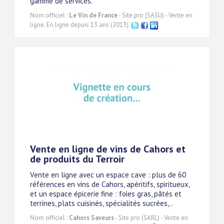
gamme de services.
Nom officiel :
Le Vin de France
- Site pro (SASU) - Vente en
ligne. En ligne depuis 13 ans (2013).
Vente en ligne de vins de Cahors et
de produits du Terroir
Vente en ligne avec un espace cave : plus de 60
références en vins de Cahors, apéritifs, spiritueux,
et un espace épicerie fine : foies gras, pâtés et
terrines, plats cuisinés, spécialités sucrées,..
Nom officiel :
Cahors Saveurs
- Site pro (SARL) - Vente en