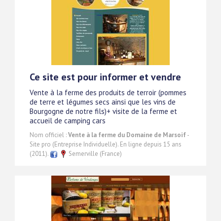
Ce site est pour informer et vendre
Vente à la ferme des produits de terroir (pommes
de terre et légumes secs ainsi que les vins de
Bourgogne de notre fils)+ visite de la ferme et
accueil de camping cars
Nom officiel :
Vente à la ferme du Domaine de Marsoif
-
Site pro (Entreprise Individuelle). En ligne depuis 15 ans
(2011).
Semerville (France)