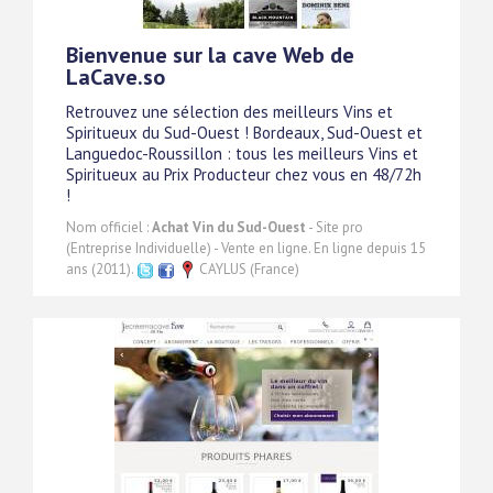
Bienvenue sur la cave Web de
LaCave.so
Retrouvez une sélection des meilleurs Vins et
Spiritueux du Sud-Ouest ! Bordeaux, Sud-Ouest et
Languedoc-Roussillon : tous les meilleurs Vins et
Spiritueux au Prix Producteur chez vous en 48/72h
!
Nom officiel :
Achat Vin du Sud-Ouest
- Site pro
(Entreprise Individuelle) - Vente en ligne. En ligne depuis 15
ans (2011).
CAYLUS (France)