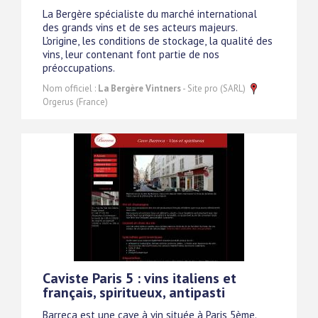
La Bergère spécialiste du marché international
des grands vins et de ses acteurs majeurs.
L'origine, les conditions de stockage, la qualité des
vins, leur contenant font partie de nos
préoccupations.
Nom officiel :
La Bergère Vintners
- Site pro (SARL)
Orgerus (France)
Caviste Paris 5 : vins italiens et
français, spiritueux, antipasti
Barreca est une cave à vin située à Paris 5ème.