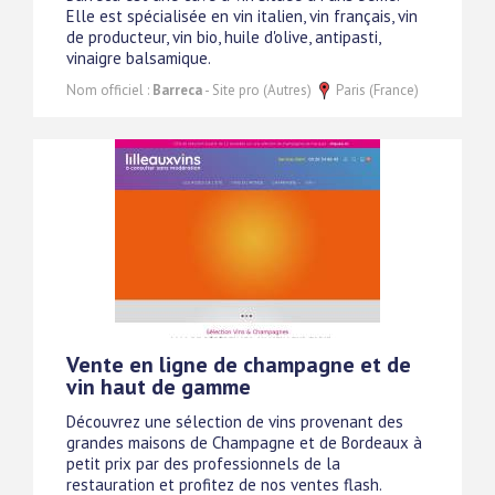
Elle est spécialisée en vin italien, vin français, vin
de producteur, vin bio, huile d'olive, antipasti,
vinaigre balsamique.
Nom officiel :
Barreca
- Site pro (Autres)
Paris (France)
Vente en ligne de champagne et de
vin haut de gamme
Découvrez une sélection de vins provenant des
grandes maisons de Champagne et de Bordeaux à
petit prix par des professionnels de la
restauration et profitez de nos ventes flash.