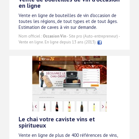
en ligne
Vente en ligne de bouteilles de vin d'occasion de
toutes les régions, de tout types et de tout âges.
Estimation de caves à vin sur demande.
Nom officiel :
Occasion Vin
- Site pro (Auto-entrepreneur) -
Vente en ligne. En ligne depuis 13 ans (2013).
Le chai votre caviste vins et
spiritueux
Vente en ligne de plus de 400 références de vins,