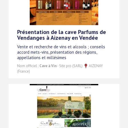
Présentation de la cave Parfums de
Vendanges à Aizenay en Vendée
Vente et recherche de vins et alcools ; conseils
accord mets-vins, présentation des régions,
appellations et millésimes
Nom officiel :
Cave à Vin
- Site pro (SARL)
AIZENAY
(France)