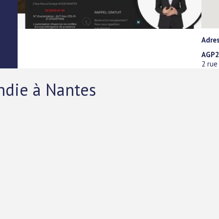
Adre
AGP
2 rue
ndie à Nantes