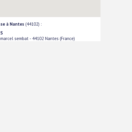
sse à Nantes
(44102) :
2S
 marcel sembat
-
44102
Nantes
(
France
)