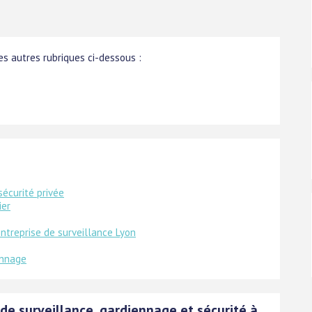
s autres rubriques ci-dessous :
sécurité privée
ier
ntreprise de surveillance Lyon
ennage
de surveillance, gardiennage et sécurité à