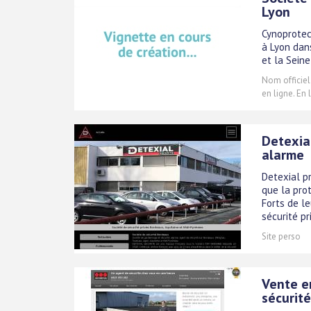
Lyon
Cynoprotec
à Lyon dan
et la Seine
Nom officiel
en ligne. En
Detexial
alarme
Detexial pr
que la prot
Forts de l
sécurité p
Site perso
Vente e
sécurité