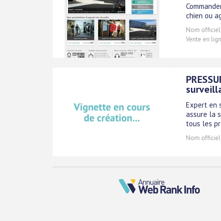
Commander 
chien ou ag
Nom officiel
Vente en lig
PRESSUR
surveill
Expert en s
assure la s
tous les pr
Nom officiel