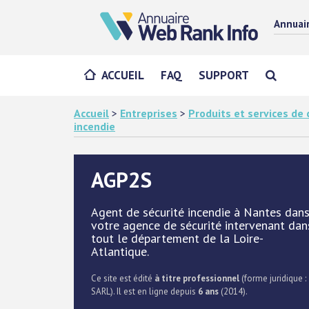
Annuai
ACCUEIL
FAQ
SUPPORT
Accueil
>
Entreprises
>
Produits et services d
incendie
AGP2S
Agent de sécurité incendie à Nantes dan
votre agence de sécurité intervenant dan
tout le département de la Loire-
Atlantique.
Ce site est édité
à titre professionnel
(forme juridique :
SARL). Il est en ligne depuis
6 ans
(2014).