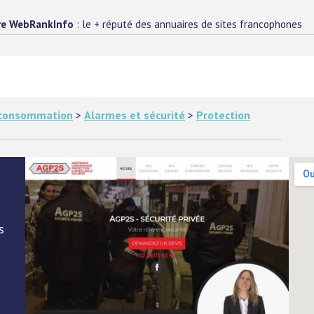
re WebRankInfo
: le + réputé des annuaires de sites francophones
e consommation
>
Alarmes et sécurité
>
Protection
s
s