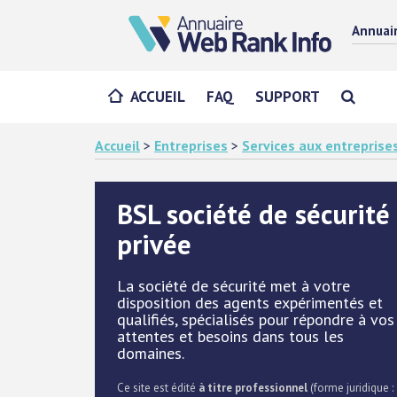
Annuai
ACCUEIL
FAQ
SUPPORT
Accueil
>
Entreprises
>
Services aux entreprise
BSL société de sécurité
privée
La société de sécurité met à votre
disposition des agents expérimentés et
qualifiés, spécialisés pour répondre à vos
attentes et besoins dans tous les
domaines.
Ce site est édité
à titre professionnel
(forme juridique :