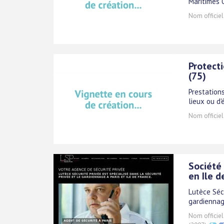
Maritimes 0
Nom officiel
Protect
(75)
Prestation
lieux ou d'
Nom officiel
Société 
en Ile d
Lutèce Sécu
gardiennage
Nom officiel