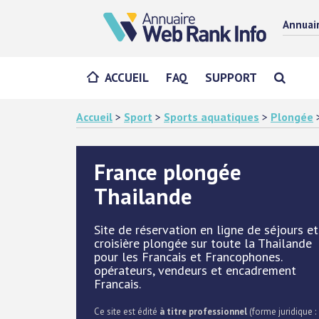
Annuai
ACCUEIL
FAQ
SUPPORT
Accueil
>
Sport
>
Sports aquatiques
>
Plongée
France plongée
Thailande
Site de réservation en ligne de séjours et
croisière plongée sur toute la Thailande
pour les Francais et Francophones.
opérateurs, vendeurs et encadrement
Francais.
Ce site est édité
à titre professionnel
(forme juridique :