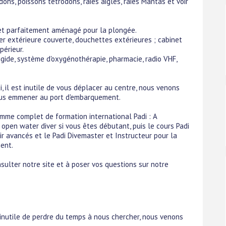
dons, poissons tétrodons, raies aigles, raies Mantas et voir
et parfaitement aménagé pour la plongée.
ger extérieure couverte, douchettes extérieures ; cabinet
périeur.
igide, système d'oxygénothérapie, pharmacie, radio VHF,
, il est inutile de vous déplacer au centre, nous venons
ous emmener au port d'embarquement.
mme complet de formation international Padi : A
open water diver si vous êtes débutant, puis le cours Padi
ir avancés et le Padi Divemaster et Instructeur pour la
ent.
sulter notre site et à poser vos questions sur notre
inutile de perdre du temps à nous chercher, nous venons