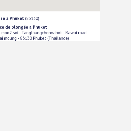
sse à Phuket
(83130) :
ce de plongée a Phuket
 moo2 soi - Tangloungchonnabot - Rawai road
wai moung
-
83130
Phuket
(
Thailande
)