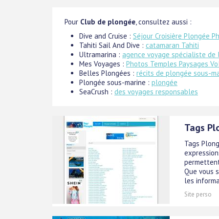
Pour
Club de plongée
, consultez aussi :
Dive and Cruise :
Séjour Croisière Plongée P
Tahiti Sail And Dive :
catamaran Tahiti
Ultramarina :
agence voyage spécialiste de 
Mes Voyages :
Photos Temples Paysages Vol
Belles Plongées :
récits de plongée sous-ma
Plongée sous-marine :
plongée
SeaCrush :
des voyages responsables
Tags Pl
Tags Plong
expression
permettent
Que vous s
les informa
Site perso