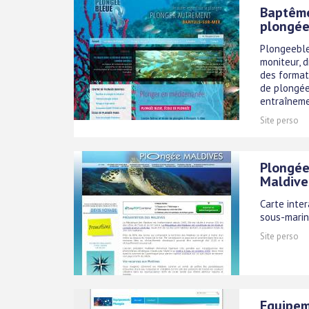
Baptême
plongée
Plongeeble
moniteur, 
des format
de plongée
entraînemen
Site perso
Plongée
Maldive
Carte inte
sous-marine
Site perso
Equipem