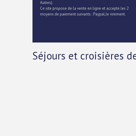
Autres).
Ce site propose de la vente en ligne et accepte les 2
moyens de paiement suivants : Paypal,le virement.
Séjours et croisières 