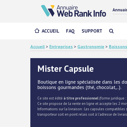
Annuai
ACCUEIL
FAQ
SUPPORT
Accueil
>
Entreprises
>
Gastronomie
>
Boisson
Mister Capsule
Boutique en ligne spécialisée dans les d
boissons gourmandes (thé, chocolat,..).
Ce site est édité
à titre professionnel
(forme juridique : 
Ce site propose de la vente en ligne et accepte les 2 mo
Informations sur la livraison : Les capsules compatible
transporteur soit en point relais soit à l'adresse de livrai