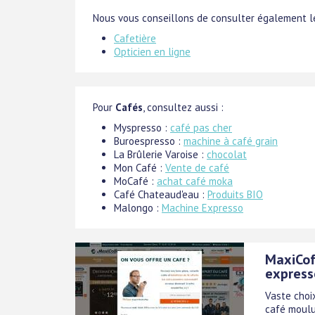
Nous vous conseillons de consulter également le
Cafetière
Opticien en ligne
Pour
Cafés
, consultez aussi :
Myspresso :
café pas cher
Buroespresso :
machine à café grain
La Brûlerie Varoise :
chocolat
Mon Café :
Vente de café
MoCafé :
achat café moka
Café Chateaud'eau :
Produits BIO
Malongo :
Machine Expresso
MaxiCof
express
Vaste choi
café moulu