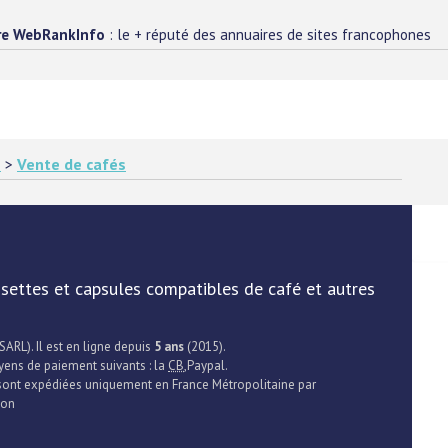
re WebRankInfo
: le + réputé des annuaires de sites francophones
s
>
Vente de cafés
osettes et capsules compatibles de café et autres
SARL). Il est en ligne depuis
5 ans
(2015).
yens de paiement suivants : la
CB
,Paypal.
s sont expédiées uniquement en France Métropolitaine par
son