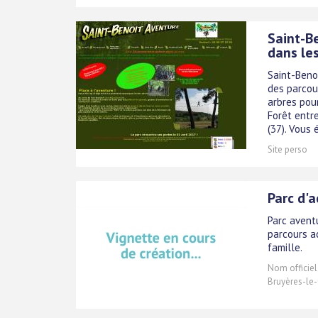
Saint-Be
dans les
Saint-Beno
des parcou
arbres pour
Forêt entr
(37). Vous é
Site perso
Parc d'a
Parc avent
parcours ac
famille.
Nom officiel
Bruyères-le-