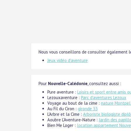
Nous vous conseillons de consulter également le
Jeux vidéo d'aventure
Pour
Nouvelle-Calédonie
, consultez aussi :
Pure aventure :
Loisirs et sport entre amis o
Lezouxaventure :
Parc d'aventures Lezoux
Voyage au bout de la cime :
nature Montpell
Au Fil du Ciron :
gironde 33
L'Arbre et la Cime :
Arboriste biologiste dipl
Aoubre L'Aventure-Nature :
Jardin des papill
Bien Me Loger :
location appartement Nouv