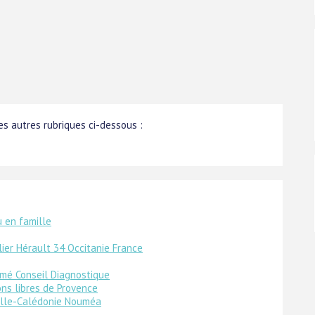
s autres rubriques ci-dessous :
u en famille
ier Hérault 34 Occitanie France
ômé Conseil Diagnostique
ons libres de Provence
elle-Calédonie Nouméa