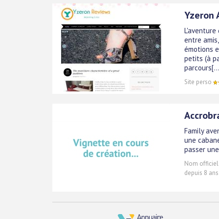
Yzeron 
L'aventure
entre amis,
émotions e
petits (à p
parcours[...
Site perso
Accrobr
Family aven
une cabane
passer une
Nom officiel
depuis 8 ans