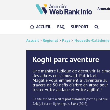
Annuai
ACCUEIL
FAQ
SUPPORT
Accueil
>
Régional
>
Pays
>
Nouvelle-Calédonie
Koghi parc aventure
Une manière ludique de découvrir la cim
des arbres en s'amusant. Patrick et
Magalie vous emmènent à l'aventure au
travers de 50 défis d'arbre en arbre pour
tester votre audace et votre agilité !
Ce site est édité
à titre professionnel
(forme juridique :
SARL). Il est en ligne depuis
3 ans
(2017).