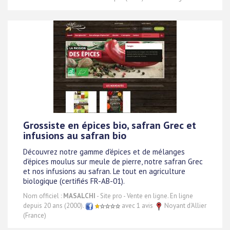
Grossiste en épices bio, safran Grec et
infusions au safran bio
Découvrez notre gamme d'épices et de mélanges
d'épices moulus sur meule de pierre, notre safran Grec
et nos infusions au safran. Le tout en agriculture
biologique (certifiés FR-AB-01).
Nom officiel :
MASALCHI
- Site pro - Vente en ligne. En ligne
depuis 20 ans (2000).
avec 1 avis
Noyant d'Allier
(France)