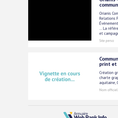
communi
Orianis Co
Relations P
Événementie
... La réfé
et campagn[
Site perso
Communi
print et
Création g
charte grap
aquitaine,
Nom officiel