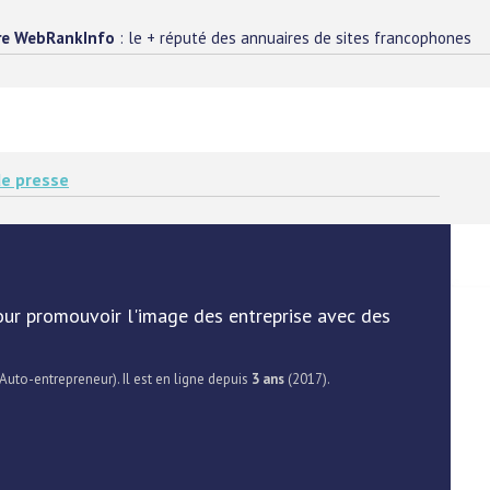
re WebRankInfo
: le + réputé des annuaires de sites francophones
e presse
our promouvoir l'image des entreprise avec des
 Auto-entrepreneur). Il est en ligne depuis
3 ans
(2017).