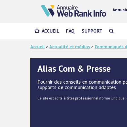
Annuai
ACCUEIL
FAQ
SUPPORT
Accueil
>
Actualité et médias
>
Communiqués d
Alias Com & Presse
Fournir des conseils en communication p
supports de communication adaptés
Ce site est édité
à titre professionnel
(forme juridique :