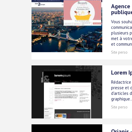
Agence 
publiqu
Vous souha
communicat
plusieurs 
met à votr
et communi
Site perso
Lorem I
Rédactrice 
presse et 
d'articles 
graphique..
Site perso
Orianis 