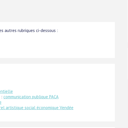
s autres rubriques ci-dessous :
ntielle
 :
communication publique PACA
e
rel artistique social économique Vendée