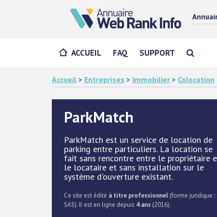
Annuai
ACCUEIL
FAQ
SUPPORT
Accueil
>
Entreprises
>
Immobilier
>
Colocation
ParkMatch
ParkMatch est un service de location de
parking entre particuliers. La location se
fait sans rencontre entre le propriétaire e
le locataire et sans installation sur le
système d'ouverture existant.
Ce site est édité
à titre professionnel
(forme juridique :
SAS). Il est en ligne depuis
4 ans
(2016).