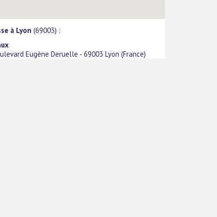
sse à Lyon
(69003) :
aux
ulevard Eugène Deruelle
-
69003
Lyon
(
France
)