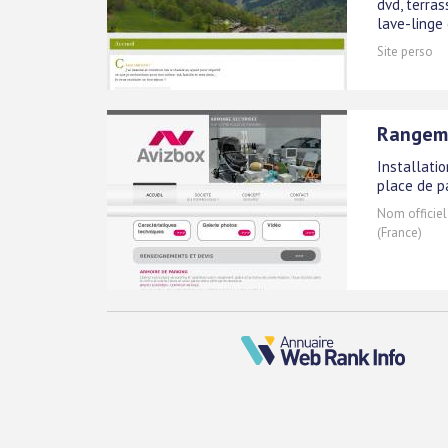
dvd, terras
lave-linge 
Site perso
Rangeme
Installati
place de p
Nom officiel
(France)