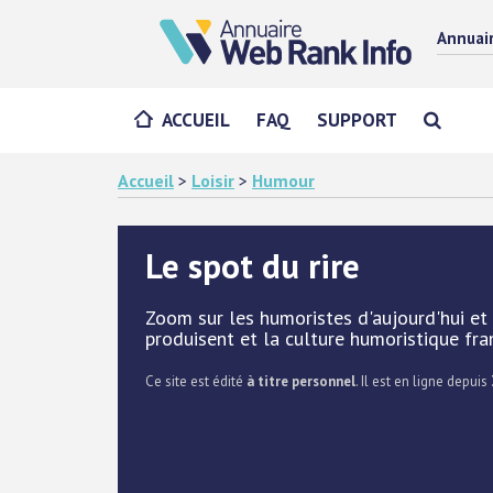
Annuai
ACCUEIL
FAQ
SUPPORT
Accueil
>
Loisir
>
Humour
Le spot du rire
Zoom sur les humoristes d'aujourd'hui et 
produisent et la culture humoristique fr
Ce site est édité
à titre personnel
. Il est en ligne depuis