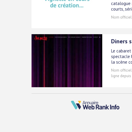
catalogue 
courts, sér
Nom officiel
Diners 
Le cabaret 
spectacle 
la scène c
Nom officiel
ligne depuis