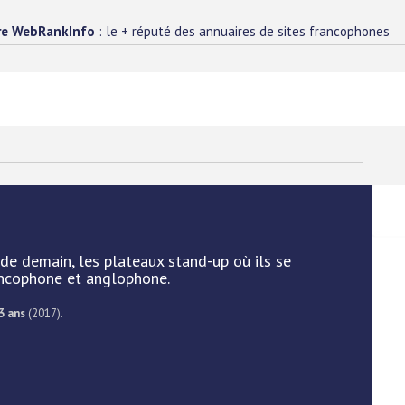
re WebRankInfo
: le + réputé des annuaires de sites francophones
de demain, les plateaux stand-up où ils se
ancophone et anglophone.
3 ans
(2017).