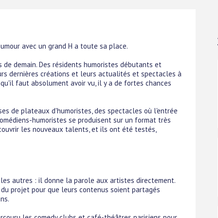
l'humour avec un grand H a toute sa place.
ts de demain. Des résidents humoristes débutants et
s dernières créations et leurs actualités et spectacles à
 qu'il faut absolument avoir vu, il y a de fortes chances
s de plateaux d'humoristes, des spectacles où l'entrée
comédiens-humoristes se produisent sur un format très
ouvrir les nouveaux talents, et ils ont été testés,
les autres : il donne la parole aux artistes directement.
 du projet pour que leurs contenus soient partagés
ns.
arcouru les comedy clubs et café-théâtres parisiens pour