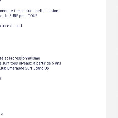
e
bonne le temps d'une belle session !
T et le SURF pour TOUS.
trice de surf
lité et Professionnalisme
e surf tous niveaux à partir de 6 ans
 Club Emeraude Surf Stand Up
e
 3