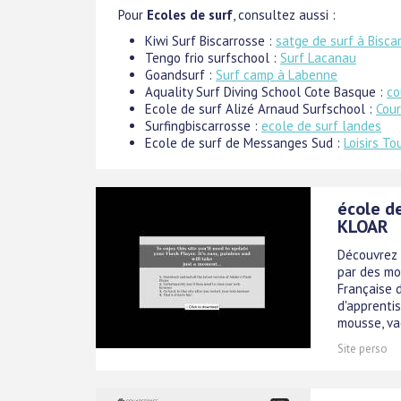
Pour
Ecoles de surf
, consultez aussi :
Kiwi Surf Biscarrosse :
satge de surf à Bisca
Tengo frio surfschool :
Surf Lacanau
Goandsurf :
Surf camp à Labenne
Aquality Surf Diving School Cote Basque :
co
Ecole de surf Alizé Arnaud Surfschool :
Cour
Surfingbiscarrosse :
ecole de surf landes
Ecole de surf de Messanges Sud :
Loisirs T
école de
KLOAR
Découvrez 
par des mon
Française 
d'apprenti
mousse, vag
Site perso