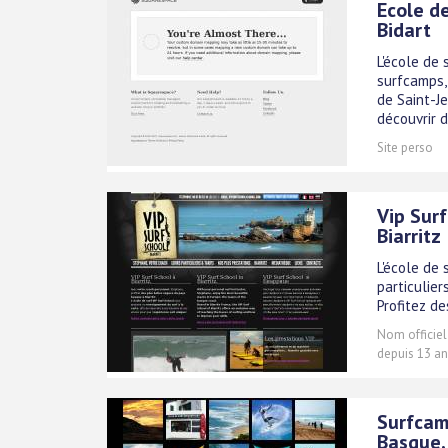
Ecole de
Bidart
L'école de
surfcamps, 
de Saint-J
découvrir 
Site perso
Vip Surf
Biarritz
L'école de 
particulier
Profitez de
Nom officiel
depuis 13 an
Surfcamp
Basque, 