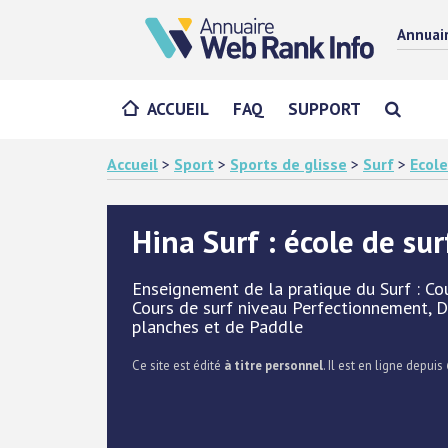
Annuai
ACCUEIL
FAQ
SUPPORT
Accueil
>
Sport
>
Sports de glisse
>
Surf
>
Ecole
Hina Surf : école de su
Enseignement de la pratique du Surf : Cou
Cours de surf niveau Perfectionnement, D
planches et de Paddle
Ce site est édité
à titre personnel
. Il est en ligne depuis