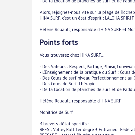
- De la Location de planches de surf et de Paddl
Alors, rejoignez-nous vite sur la plage de Roche
HINA SURF, c'est un état d'esprit : L'ALOHA SPIRI
Hélène Rouault, responsable d'HINA SURF et Moni
Points forts
Vous trouverez chez HINA SURF...
- Des Valeurs : Respect, Partage, Plaisir, Convivia
- L'Enseignement de la pratique du Surf : Cours d
- Des Cours de surf niveau Perfectionnement au
- Des Cours de Surf Thérapie
- De la Location de planches de surf et de Paddl
Hélène Rouault, responsable d'HINA SURF :
Monitrice de Surf
4 brevets d'état sportifs :
BEES : Volley Ball 1er degré + Entraineur Fédéral