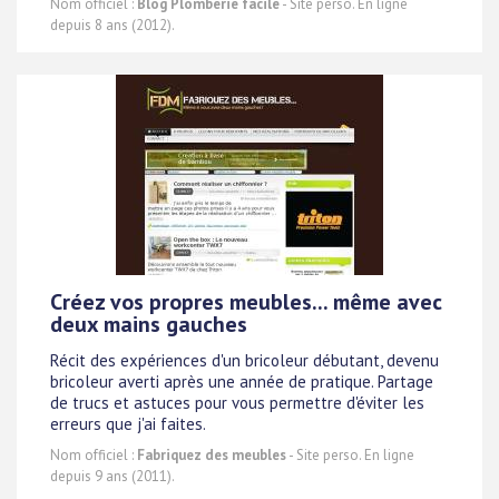
Nom officiel :
Blog Plomberie facile
- Site perso. En ligne
depuis 8 ans (2012).
Créez vos propres meubles... même avec
deux mains gauches
Récit des expériences d'un bricoleur débutant, devenu
bricoleur averti après une année de pratique. Partage
de trucs et astuces pour vous permettre d'éviter les
erreurs que j'ai faites.
Nom officiel :
Fabriquez des meubles
- Site perso. En ligne
depuis 9 ans (2011).