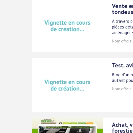
Vente e
tondeus
À travers 
pièces dét
aménager v
Nom officiel
Test, av
Blog d'un b
autant pou
Nom officiel
Achat, v
forestie