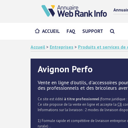
Annuai
ACCUEIL
FAQ
SUPPORT
Accueil
>
Entreprises
>
Produits et services d
Avignon Perfo
Vente en ligne d'outils, d'accessoires pou
des professionnels et des bricoleurs avert
Ce site est édité
à titre professionnel
(forme juridique : 
Ce site propose de la vente en ligne et accepte la
CB
com
Informations sur la livraison : 2 modes de livraison dispo
1) Formule rapide et compétitive de livraison entreprise 
rurale) ..