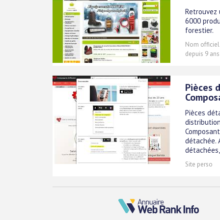
Retrouvez 
6000 produ
forestier.
Nom officiel
depuis 9 ans
Pièces 
Composa
Pièces dét
distributio
Composants
détachée. 
détachées, 
Site perso