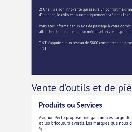
2) Une livraison innovante qui assure un confort maxima
d'absence, le colis est automatiquement livré dans le rel
Vous êtes informé par un avis de passage à votre domici
aller chercher le colis le jour même selon vos disponibil
TNT s'appuie sur un réseau de 3800 commerces de proximit
TNT
Vente d'outils et de pi
Produits ou Services
Avignon Perfo propose une gamme très large d'out
et les bricoleurs avertis. Les marques que nous di
Spit.