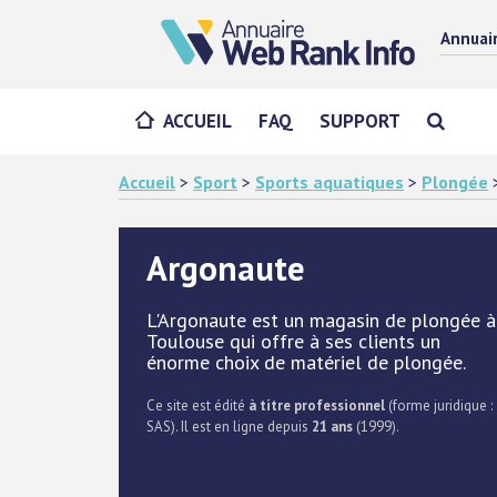
Annuai
ACCUEIL
FAQ
SUPPORT
Accueil
>
Sport
>
Sports aquatiques
>
Plongée
Argonaute
L'Argonaute est un magasin de plongée à
Toulouse qui offre à ses clients un
énorme choix de matériel de plongée.
Ce site est édité
à titre professionnel
(forme juridique :
SAS). Il est en ligne depuis
21 ans
(1999).