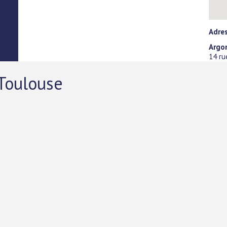
Adre
Argo
14 r
Toulouse