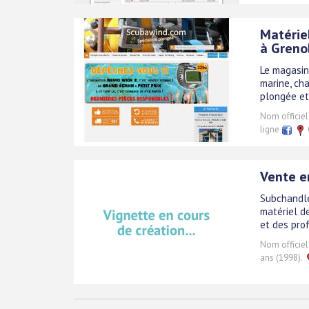
Matérie
à Greno
Le magasin
marine, ch
plongée et 
Nom officiel
ligne
Vente e
Subchandle
matériel d
et des pro
Nom officiel
ans (1998).