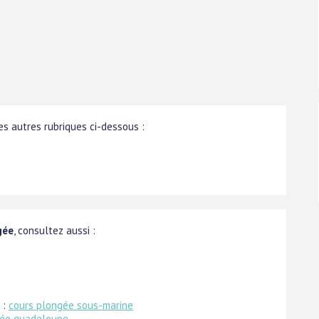
s autres rubriques ci-dessous :
gée
, consultez aussi :
 :
cours plongée sous-marine
gée guadeloupe