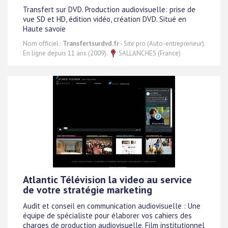
Transfert sur DVD. Production audiovisuelle: prise de
vue SD et HD, édition vidéo, création DVD. Situé en
Haute savoie
Nom officiel :
Transfertsurdvd.fr
- Site pro (Auto-entrepreneur).
En ligne depuis 11 ans (2009).
SALLANCHES (France)
Atlantic Télévision la video au service
de votre stratégie marketing
Audit et conseil en communication audiovisuelle : Une
équipe de spécialiste pour élaborer vos cahiers des
charges de production audiovisuelle. Film institutionnel