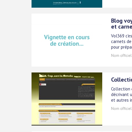
Blog voy
et carn
Vol369 c'es
carnets de
pour prépa
Nom officiel
Collect
Collection
décrivant 
et autres i
Nom officiel