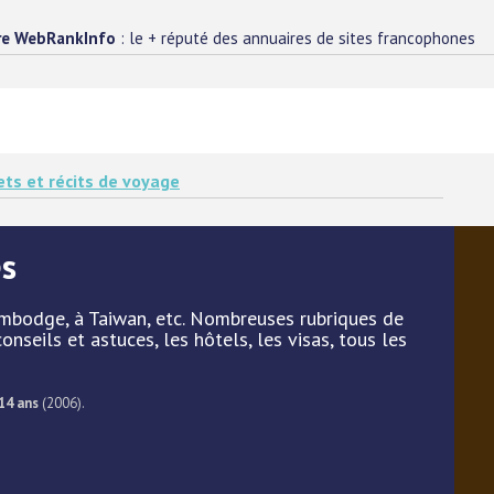
re WebRankInfo
: le + réputé des annuaires de sites francophones
ets et récits de voyage
es
ambodge, à Taiwan, etc. Nombreuses rubriques de
nseils et astuces, les hôtels, les visas, tous les
14 ans
(2006).