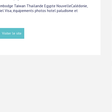
s Cambodge Taiwan Thaïlande Egypte NouvelleCalédonie,
iel Visa, équipements photos hotel paludisme et
Visiter le site