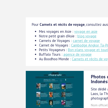
Pour
Carnets et récits de voyage
, consultez auss
Mes voyages en Asie :
voyage en asie
Notre petit grain d'Asie :
blog voyage
Carnets de Voyages :
carnet de voyage
Carnet de Voyages :
Cambodge Angkor Ta-P
Petits Voyageurs :
Bon plans voyage et tour
Buffalo Tours :
agence de voyage
Au Boodhoo Monde :
Carnets et récits de v
Photos d
Indonés
Site dédié 
Laos, la T
photograph
Nom officiel