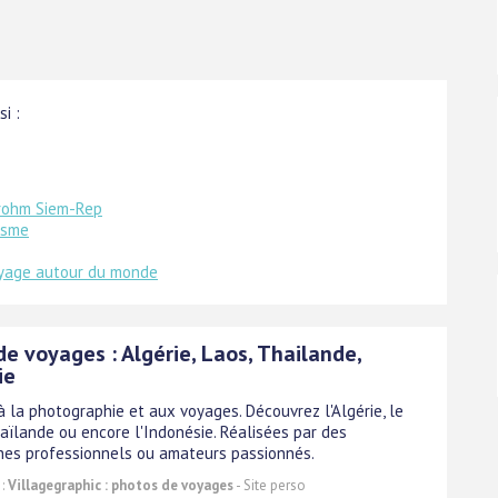
i :
rohm Siem-Rep
isme
oyage autour du monde
e voyages : Algérie, Laos, Thailande,
ie
à la photographie et aux voyages. Découvrez l'Algérie, le
haïlande ou encore l'Indonésie. Réalisées par des
es professionnels ou amateurs passionnés.
 :
Villagegraphic : photos de voyages
- Site perso