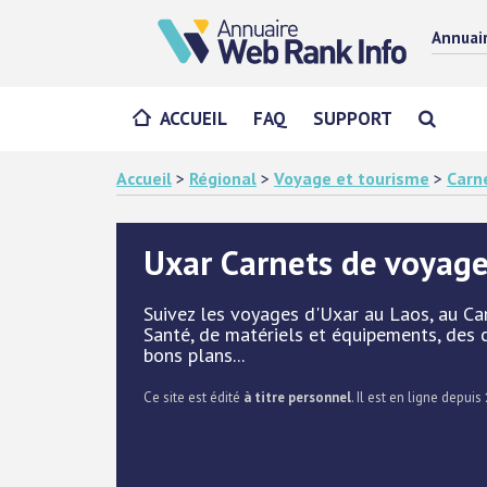
Annuai
ACCUEIL
FAQ
SUPPORT
Accueil
>
Régional
>
Voyage et tourisme
>
Carn
Uxar Carnets de voyag
Suivez les voyages d'Uxar au Laos, au C
Santé, de matériels et équipements, des co
bons plans...
Ce site est édité
à titre personnel
. Il est en ligne depuis