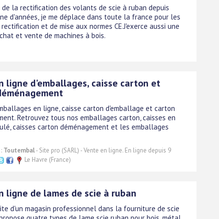
 de la rectification des volants de scie à ruban depuis
ine d'années, je me déplace dans toute la france pour les
rectification et de mise aux normes CE.J'exerce aussi une
achat et vente de machines à bois.
 ligne d'emballages, caisse carton et
 déménagement
mballages en ligne, caisse carton d'emballage et carton
nt. Retrouvez tous nos emballages carton, caisses en
ulé, caisses carton déménagement et les emballages
 :
Toutembal
- Site pro (SARL) - Vente en ligne. En ligne depuis 9
Le Havre (France)
n ligne de lames de scie à ruban
site d'un magasin professionnel dans la fourniture de scie
 propose quatre types de lame scie ruban pour bois, métal,