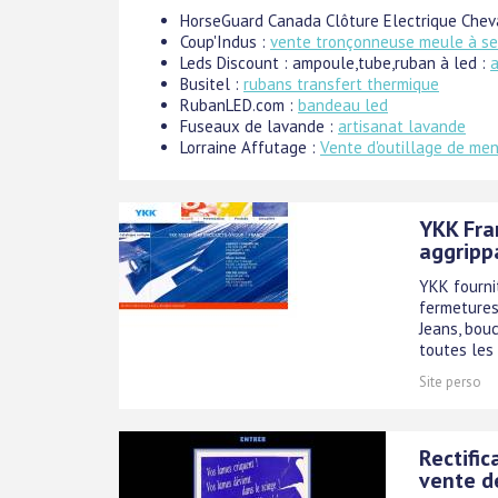
HorseGuard Canada Clôture Electrique Chev
Coup'Indus :
vente tronçonneuse meule à se
Leds Discount : ampoule,tube,ruban à led :
Busitel :
rubans transfert thermique
RubanLED.com :
bandeau led
Fuseaux de lavande :
artisanat lavande
Lorraine Affutage :
Vente d'outillage de men
YKK Fran
aggripp
YKK fournit
fermetures 
Jeans, bou
toutes les
Site perso
Rectific
vente d