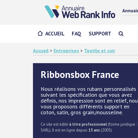
Annuai
ACCUEIL
FAQ
SUPPORT
Accueil
>
Entreprises
>
Textile et cuir
Ribbonsbox France
Nous réalisons vos rubans personnalisés
suivant les spécification que vous avez
définis, nos impression sont en relief, nou
vous proposons différents support en
coton, satin, gros grain,mousseline.
Ce site est édité
à titre professionnel
(forme juridique :
SARL). Il est en ligne depuis
15 ans
(2005).