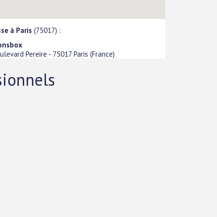
se à Paris
(75017) :
onsbox
ulevard Pereire
-
75017
Paris
(
France
)
sionnels