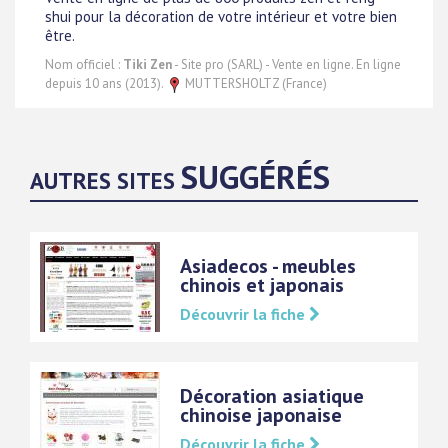
shui pour la décoration de votre intérieur et votre bien
être.
Nom officiel :
Tiki Zen
- Site pro (SARL) - Vente en ligne. En ligne
depuis 10 ans (2013).
MUTTERSHOLTZ (France)
SUGGÉRÉS
AUTRES SITES
Asiadecos - meubles
chinois et japonais
Découvrir la fiche
Décoration asiatique
chinoise japonaise
Découvrir la fiche