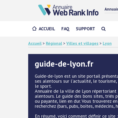
Annuai
ACCUEIL
FAQ
SUPPORT
Accueil
>
Régional
>
Villes et villages
>
Lyon
guide-de-lyon.fr
Guide-de-lyon est un site portail présenta
ses alentours sur l'actualité, le tourisme, 
le sport.
Annuaire de la ville de Lyon répertoriant
alentours. Le guide des bons sites, triés
ou payante, lien en dur. Vous trouverez e
recherchez (bars, pubs, boites, médecins, h
En résumé, voici comment définir ce site :