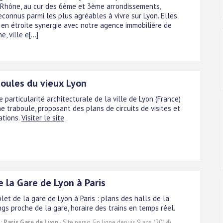
Rhône, au cur des 6ème et 3ème arrondissements,
econnus parmi les plus agréables à vivre sur Lyon. Elles
t en étroite synergie avec notre agence immobilière de
, ville e[...]
boules du vieux Lyon
e particularité architecturale de la ville de Lyon (France)
e traboule, proposant des plans de circuits de visites et
ations.
Visiter le site
 la Gare de Lyon à Paris
et de la gare de Lyon à Paris : plans des halls de la
ngs proche de la gare, horaire des trains en temps réel.
 :
Paris Gare de Lyon
- Site perso. En ligne depuis 9 ans (2014).