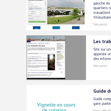
gauche du 
quartiers r
travaillen
Villeurbanne
Site perso
Les tra
Site sur un
appelée un
des inform
Site perso
Guide de
Guide compl
gare, parki
Nom officiel