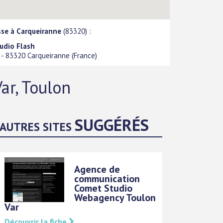
sse à Carqueiranne
(83320) :
udio Flash
-
83320
Carqueiranne
(
France
)
ar, Toulon
SUGGÉRÉS
AUTRES SITES
Agence de
communication
Comet Studio
Webagency Toulon
Var
Découvrir la fiche