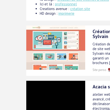
Ici et là :
professionnel
Creations avenue :
création site
HD design :
imprimerie
Création
Sylvain
Création d
de site we
Sylvain réa
garanti un 
brochures [.
Site perso
Acacia 
atelier web
avancé, cré
déclinaiso
électroniq