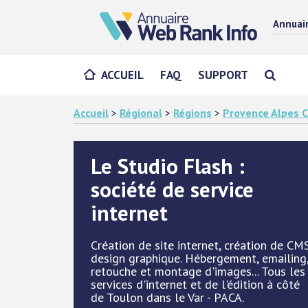
Annuai
ACCUEIL
FAQ
SUPPORT
Accueil
>
Régional
>
Régions
>
Provence Alpes C
Le Studio Flash :
société de service
internet
Création de site internet, création de CMS
design graphique. Hébergement, emailing
retouche et montage d'images... Tous les
services d'internet et de l'édition à côté
de Toulon dans le Var - PACA.