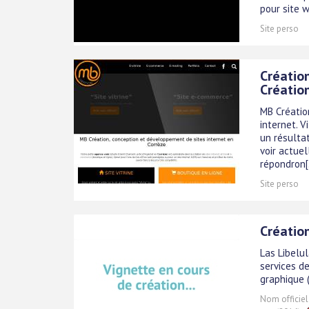
pour site w
Site perso
Créatio
Créatio
MB Créatio
internet. V
un résultat
voir actue
répondron[.
Site perso
Création
Las Libelu
services de
graphique (
Nom officiel