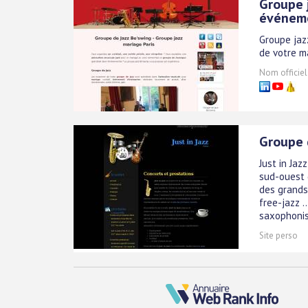
Groupe 
événeme
Groupe jaz
de votre m
Nom officiel
Groupe d
Just in Ja
sud-ouest d
des grands
free-jazz .
saxophonist
Site perso