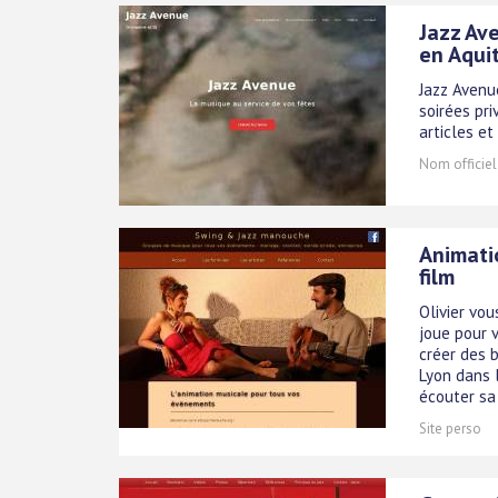
Jazz Av
en Aqui
Jazz Avenu
soirées pri
articles et
Nom officiel
Animati
film
Olivier vo
joue pour v
créer des b
Lyon dans l
écouter sa 
Site perso