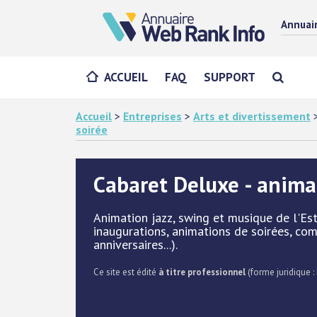
Annuai
ACCUEIL
FAQ
SUPPORT
Accueil
>
Entreprises
>
Arts et divertissement
soirée
Cabaret Deluxe - anima
Animation jazz, swing et musique de l'Est
inaugurations, animations de soirées, comi
anniversaires...).
Ce site est édité
à titre professionnel
(forme juridique : 