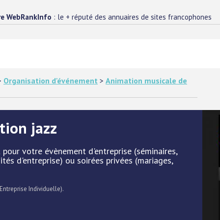
re WebRankInfo
: le + réputé des annuaires de sites francophones
>
Organisation d'événement
>
Animation musicale de
tion jazz
 pour votre évènement d'entreprise (séminaires,
tés d'entreprise) ou soirées privées (mariages,
Entreprise Individuelle).