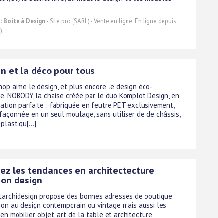
 :
Boite à Design
- Site pro (SARL) - Vente en ligne. En ligne depuis
).
n et la déco pour tous
op aime le design, et plus encore le design éco-
e. NOBODY, la chaise créée par le duo Komplot Design, en
tration parfaite : fabriquée en feutre PET exclusivement,
façonnée en un seul moulage, sans utiliser de de châssis,
plastiqu[...]
ez les tendances en architectecture
ion design
starchidesign propose des bonnes adresses de boutique
ion au design contemporain ou vintage mais aussi les
n mobilier, objet, art de la table et architecture