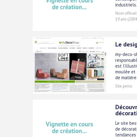
industriels.
Nom officiel
19 ans (2004
Le desig
my-deco-sh
responsabl
est l'illus
moulée et 
de matière 
Site perso
Découvr
décorat
Le site be
de décorat
tendances e