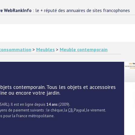
re WebRankInfo
: le + réputé des annuaires de sites francophones
e consommation
>
Meubles
>
Meuble contemporain
bjets contemporain. Tous les objets et accessoires
sine ou encore votre jardin.
SARL). Il est en ligne depuis
14 ans
(2009).
oyens de paiement suivants : le chèque,la
CB
,Paypal,le virement.
ros pour la France métropolitaine.