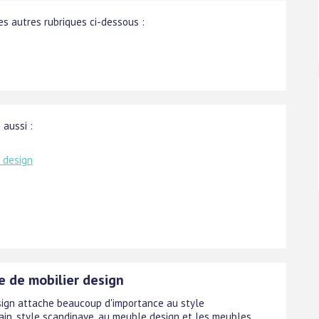
s autres rubriques ci-dessous :
 aussi :
 design
e de mobilier design
sign attache beaucoup d'importance au style
in, style scandinave, au meuble design et les meubles