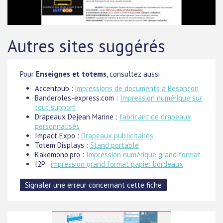
Autres sites suggérés
Pour
Enseignes et totems
, consultez aussi :
Accentpub :
impressions de documents à Besançon
Banderoles-express.com :
Impression numérique sur
tout support
Drapeaux Dejean Marine :
fabricant de drapeaux
personnalisés
Impact Expo :
Drapeaux publicitaires
Totem Displays :
Stand portable
Kakemono.pro :
Impression numérique grand format
I2P :
impression grand format papier bordeaux