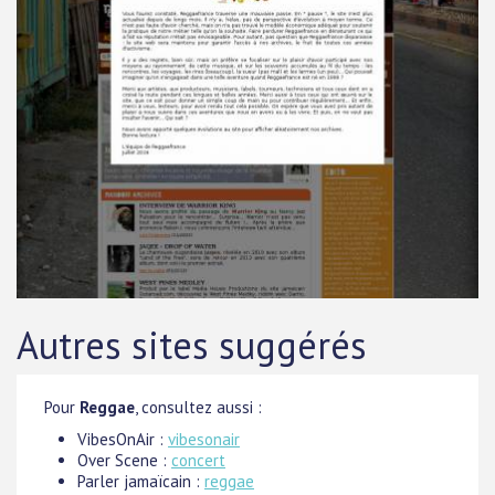
Autres sites suggérés
Pour
Reggae
, consultez aussi :
VibesOnAir :
vibesonair
Over Scene :
concert
Parler jamaïcain :
reggae