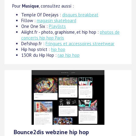
Pour
Musique
, consultez aussi :
Temple Of Deejays :
disques breakbeat
Fillow :
magasin skateboard
One One Six :
Playlists
Aiiight.fr - photo, graphisme, et hip hop :
photos de
concerts hip hop Paris
Defshop.fr :
Fringues et accessoires streetwear
Hip hop strict :
hip hop
13OR du Hip Hop :
rap hip hop
Bounce2dis webzine hip hop