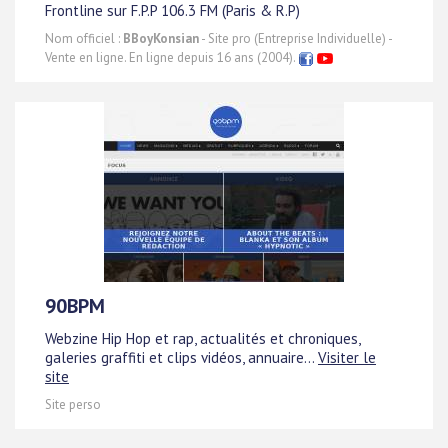
Frontline sur F.P.P 106.3 FM (Paris & R.P)
Nom officiel :
BBoyKonsian
- Site pro (Entreprise Individuelle) -
Vente en ligne. En ligne depuis 16 ans (2004).
90BPM
Webzine Hip Hop et rap, actualités et chroniques,
galeries graffiti et clips vidéos, annuaire...
Visiter le
site
Site perso