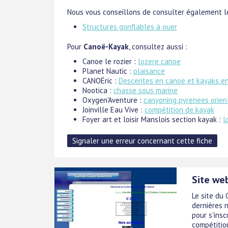
Nous vous conseillons de consulter également le
Structures gonflables à ouer
Pour
Canoë-Kayak
, consultez aussi :
Canoe le rozier :
lozere canoe
Planet Nautic :
plaisance
CANOËric :
Descentes en canoë et kayaks en 
Nootica :
chasse sous marine
Oxygen'Aventure :
canyoning pyrenees orien
Joinville Eau Vive :
compétition de kayak
Foyer art et loisir Manslois section kayak :
l
Site we
Le site du 
dernières n
pour s'insc
compétitio