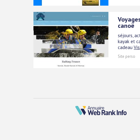
Voyages
canoë
séjours, ac
kayak et c
cadeau
Vis
Site perso