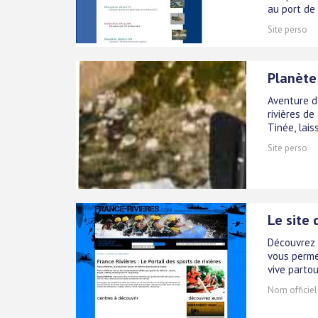
au port de l
Site perso
Planète
Aventure d
rivières de
Tinée, lais
Site perso
Le site 
Découvrez F
vous perme
vive partou
Nom officiel