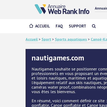
Annuai
ACCUEIL
FAQ
SUPPORT
Accueil
>
Sport
>
Sports aquatiques
>
Canoë-K
nautigames.com
Nautigames souhaite se positionner comme
professionnels en vous proposant un évent
et loisirs nautiques, maritimes et aquatiq
l'équipement relatif aux skis nautiques, j
caméras water proof, combinaisons néoprè
vous êtes les bienvenus.
En résumé, voici comment définir ce site 
gonflable, Canoe gonflable et Canoe kay