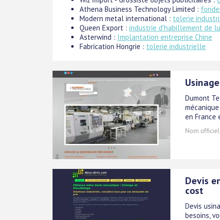
Athena Business Technology Limited :
fonde
Modern metal international :
tolerie industr
Queen Export :
industrie d'habillement de l
Asterwind :
Implantation entreprise Chine
Fabrication Hongrie :
tolerie industrielle
Usinage
Dumont Tec
mécanique d
en France e
Nom officiel
Devis en
cost
Devis usina
besoins, v