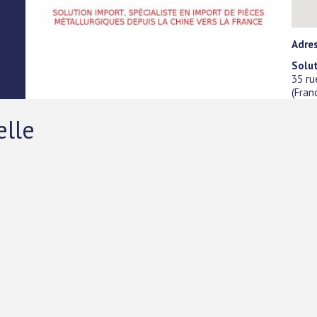
Adres
Solut
35 ru
(
Fran
elle