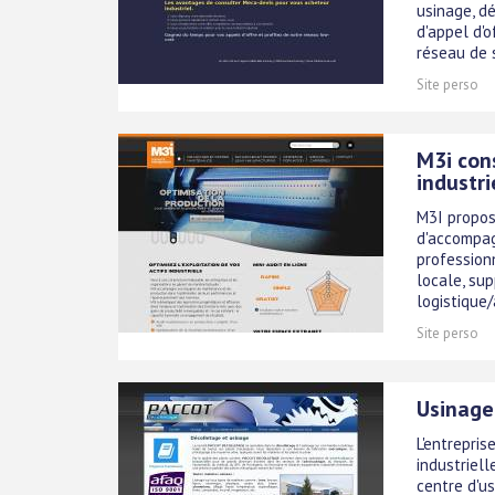
usinage, dé
d'appel d'o
réseau de s
Site perso
M3i con
industri
M3I propos
d'accompagn
professionn
locale, su
logistique/
Site perso
Usinage
L'entrepri
industriell
centre d'u