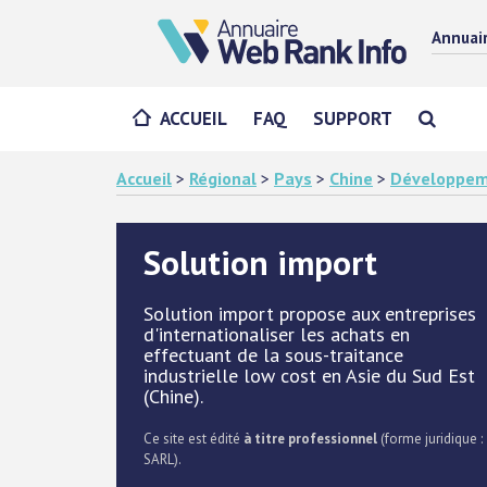
Annuai
ACCUEIL
FAQ
SUPPORT
Accueil
>
Régional
>
Pays
>
Chine
>
Développem
Solution import
Solution import propose aux entreprises
d'internationaliser les achats en
effectuant de la sous-traitance
industrielle low cost en Asie du Sud Est
(Chine).
Ce site est édité
à titre professionnel
(forme juridique :
SARL).