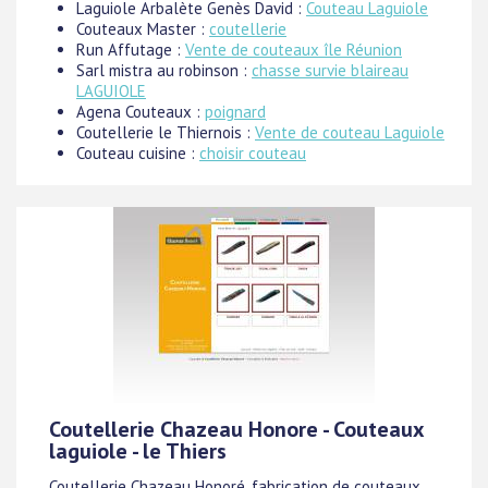
Laguiole Arbalète Genès David :
Couteau Laguiole
Couteaux Master :
coutellerie
Run Affutage :
Vente de couteaux île Réunion
Sarl mistra au robinson :
chasse survie blaireau
LAGUIOLE
Agena Couteaux :
poignard
Coutellerie le Thiernois :
Vente de couteau Laguiole
Couteau cuisine :
choisir couteau
Coutellerie Chazeau Honore - Couteaux
laguiole - le Thiers
Coutellerie Chazeau Honoré, fabrication de couteaux