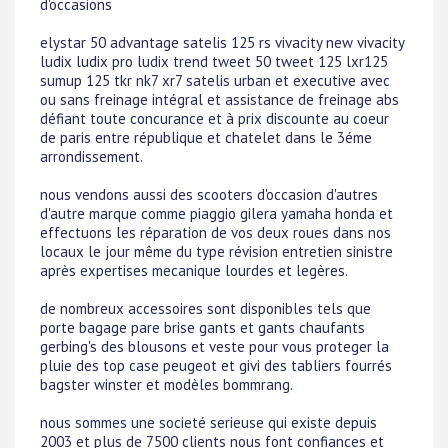
d'occasions
elystar 50 advantage satelis 125 rs vivacity new vivacity
ludix ludix pro ludix trend tweet 50 tweet 125 lxr125
sumup 125 tkr nk7 xr7 satelis urban et executive avec
ou sans freinage intégral et assistance de freinage abs
défiant toute concurance et à prix discounte au coeur
de paris entre république et chatelet dans le 3éme
arrondissement.
nous vendons aussi des scooters d'occasion d'autres
d'autre marque comme piaggio gilera yamaha honda et
effectuons les réparation de vos deux roues dans nos
locaux le jour même du type révision entretien sinistre
après expertises mecanique lourdes et legères.
de nombreux accessoires sont disponibles tels que
porte bagage pare brise gants et gants chaufants
gerbing's des blousons et veste pour vous proteger la
pluie des top case peugeot et givi des tabliers fourrés
bagster winster et modèles bommrang.
nous sommes une societé serieuse qui existe depuis
2003 et plus de 7500 clients nous font confiances et