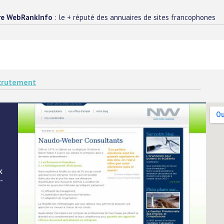
re WebRankInfo
: le + réputé des annuaires de sites francophones
ecrutement
x
-