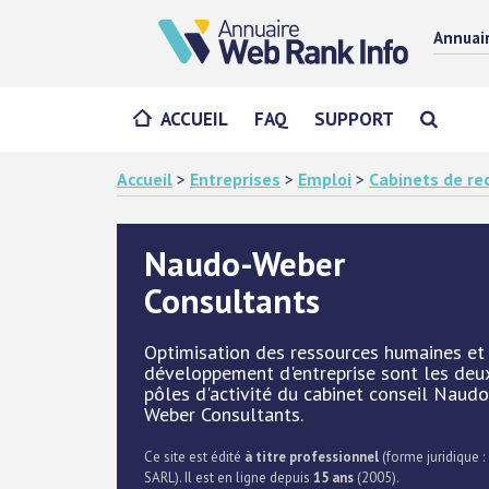
Annuai
ACCUEIL
FAQ
SUPPORT
Accueil
>
Entreprises
>
Emploi
>
Cabinets de r
Naudo-Weber
Consultants
Optimisation des ressources humaines et
développement d'entreprise sont les deu
pôles d'activité du cabinet conseil Naudo
Weber Consultants.
Ce site est édité
à titre professionnel
(forme juridique :
SARL). Il est en ligne depuis
15 ans
(2005).