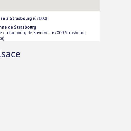
sse à Strasbourg
(67000) :
nne de Strasbourg
ue du faubourg de Saverne
-
67000
Strasbourg
ce
)
lsace