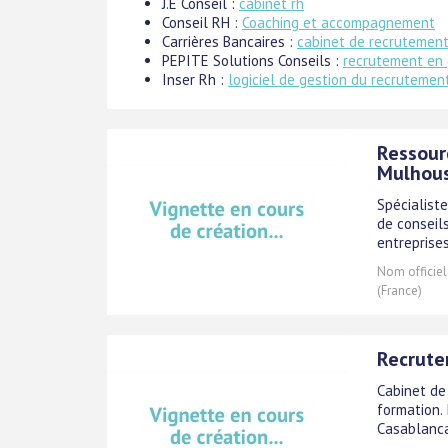
J.E Conseil :
cabinet rh
Conseil RH :
Coaching et accompagnement
Carrières Bancaires :
cabinet de recrutemen
PEPITE Solutions Conseils :
recrutement en 
Inser Rh :
logiciel de gestion du recrutemen
Ressour
Mulhous
Spécialist
de conseil
entreprise
Nom officiel
(France)
Recrute
Cabinet de
formation. 
Casablanca