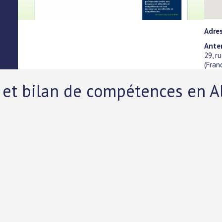
Adre
Ante
29, r
(
Fran
 et bilan de compétences en A