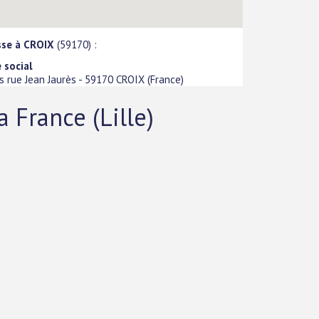
sse à CROIX
(59170) :
 social
s rue Jean Jaurès
-
59170
CROIX
(
France
)
France (Lille)