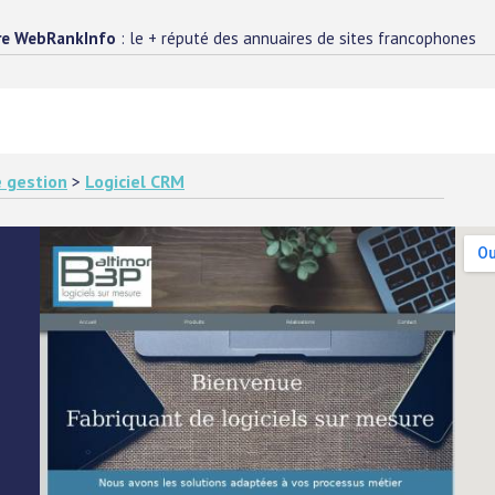
re WebRankInfo
: le + réputé des annuaires de sites francophones
e gestion
>
Logiciel CRM