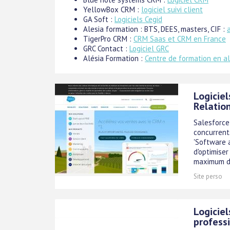
YellowBox CRM :
logiciel suivi client
GA Soft :
Logiciels Cegid
Alesia formation : BTS, DEES, masters, CIF :
TigerPro CRM :
CRM Saas et CRM en France
GRC Contact :
Logiciel GRC
Alésia Formation :
Centre de formation en al
Logiciel
Relation
Salesforce
concurrents
'Software 
d'optimiser
maximum de 
Site perso
Logicie
profess