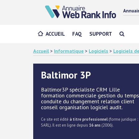
Annuai
ACCUEIL
FAQ
SUPPORT
Accueil
>
Informatique
>
Logiciels
>
Logiciels d
Baltimor 3P
Baltimor3P spécialiste CRM Lille
formation commerciale gestion du temps
conduite du changement relation client
conseil organisation logiciel audit.
Ce site est édité
à titre professionnel
(forme juridique :
SARL). Il est en ligne depuis
16 ans
(2006).