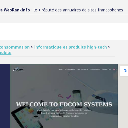
re WebRankInfo
: le + réputé des annuaires de sites francophones
e consommation
>
Informatique et produits high-tech
>
mobile