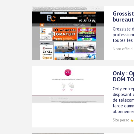
Grossis
bureaut
Grossiste 
profession
toutes les 
Nom officiel
Only : 
DOM T
Only entre
disposant 
de télécom
large gamm
abonnement
Site perso