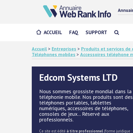
Annuai
ACCUEIL
FAQ
SUPPORT
Accueil
>
Entreprises
>
Produits et services d
Téléphones mobiles
>
Accessoires téléphone 
Edcom Systems LTD
Nous sommes grossiste mondial dans la
téléphonie mobile. Nos produits sont des
téléphones portables, tablettes
numériques, accessoires de téléphones,
consoles de jeux... Réservé aux
professionnels.
Ce site est édité
à titre professionnel
(forme juridique :