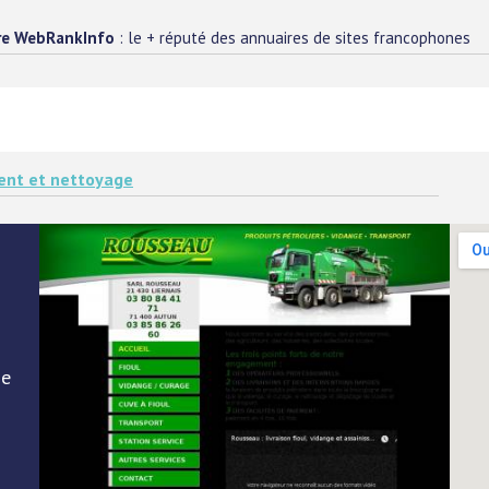
re WebRankInfo
: le + réputé des annuaires de sites francophones
ent et nettoyage
ne