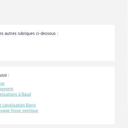
s autres rubriques ci-dessous :
ussi :
sse
ssement
alisations à Baud
 canalisation Barro
oyage fosse septique