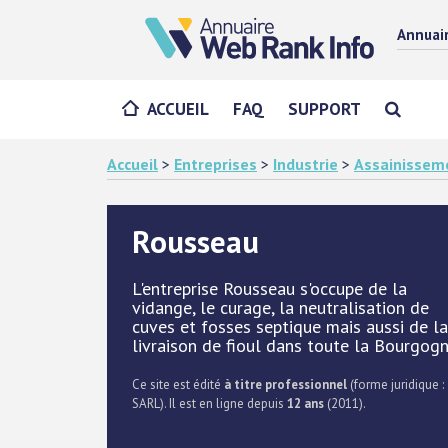
Annuai
ACCUEIL
FAQ
SUPPORT
Accueil
>
Entreprises
>
Industrie
>
Assainissem
Rousseau
L'entreprise Rousseau s'occupe de la
vidange, le curage, la neutralisation de
cuves et fosses septique mais aussi de la
livraison de fioul dans toute la Bourgog
Ce site est édité
à titre professionnel
(forme juridique :
SARL). Il est en ligne depuis
12 ans
(2011).