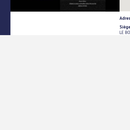
Adre
Siège
LE B