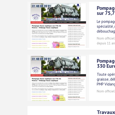
Pompage
sur 75,7
Le pompage
spécialité
débouchage
Nom officiel
depuis 11 an
Pompage
330 Eur
Toute opér
graisse, d
PMP Vidan
Nom officiel
Travaux