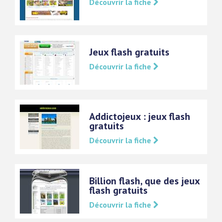
Découvrir la fiche
Jeux flash gratuits
Découvrir la fiche
Addictojeux : jeux flash
gratuits
Découvrir la fiche
Billion flash, que des jeux
flash gratuits
Découvrir la fiche