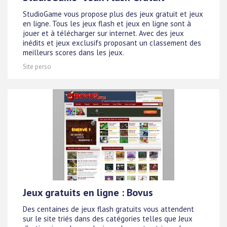
StudioGame vous propose plus des jeux gratuit et jeux
en ligne. Tous les jeux flash et jeux en ligne sont à
jouer et à télécharger sur internet. Avec des jeux
inédits et jeux exclusifs proposant un classement des
meilleurs scores dans les jeux.
Site perso
Jeux gratuits en ligne : Bovus
Des centaines de jeux flash gratuits vous attendent
sur le site triés dans des catégories telles que Jeux